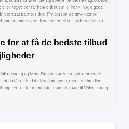
at få din mor til at føle sig speciel på denne dag. Uanset
ller noget, der får hende til at smile, har vi nogle gode
le sig værdsat på mors dag. Fra personlige smykker og
abonnementsæsker, disse gaver vil helt sikkert vise din
ne for at få de bedste tilbud
jligheder
som Valentinsdag og Mors Dag kan være en skræmmende
g, at du får de bedste tilbud på gaver, mens du handler
 shoppe online for de bedste tilbud på gaver til Valentinsdag