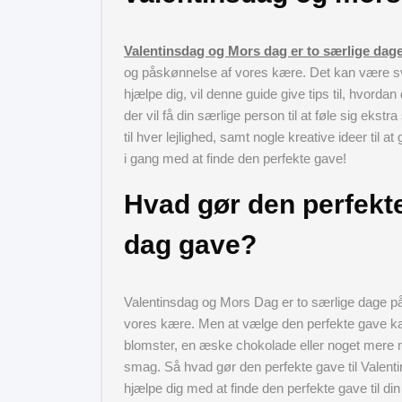
Valentinsdag og Mors dag er to særlige dag
og påskønnelse af vores kære. Det kan være svær
hjælpe dig, vil denne guide give tips til, hvord
der vil få din særlige person til at føle sig eks
til hver lejlighed, samt nogle kreative ideer ti
i gang med at finde den perfekte gave!
Hvad gør den perfekt
dag gave?
Valentinsdag og Mors Dag er to særlige dage på
vores kære. Men at vælge den perfekte gave k
blomster, en æske chokolade eller noget mere m
smag. Så hvad gør den perfekte gave til Valenti
hjælpe dig med at finde den perfekte gave til din