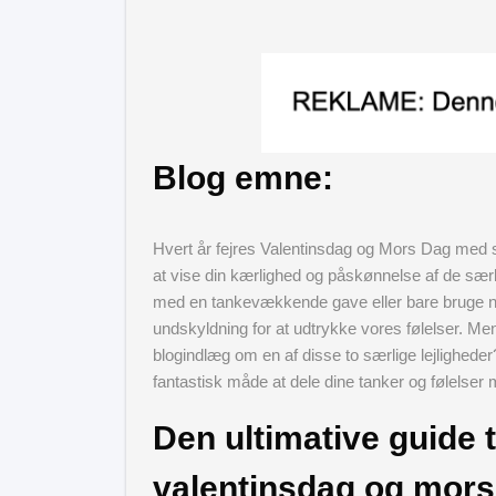
Blog emne:
Hvert år fejres Valentinsdag og Mors Dag med s
at vise din kærlighed og påskønnelse af de særl
med en tankevækkende gave eller bare bruge nog
undskyldning for at udtrykke vores følelser. Men 
blogindlæg om en af disse to særlige lejlighed
fantastisk måde at dele dine tanker og følelse
Den ultimative guide t
valentinsdag og mors