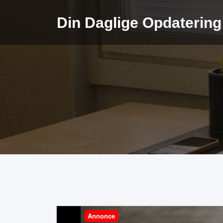
Videre
til
Din Daglige Opdatering
indhold
Annonce