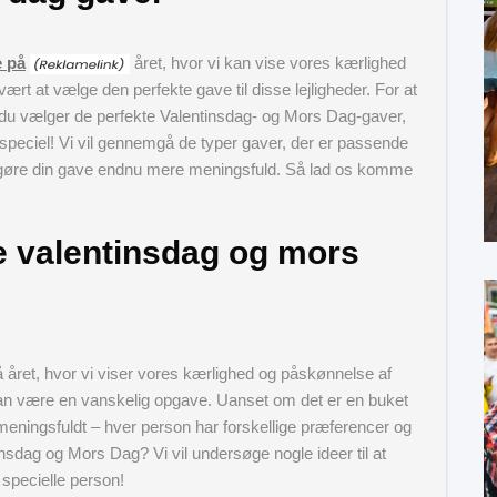
e på
året, hvor vi kan vise vores kærlighed
t at vælge den perfekte gave til disse lejligheder. For at
an du vælger de perfekte Valentinsdag- og Mors Dag-gaver,
tra speciel! Vi vil gennemgå de typer gaver, der er passende
l at gøre din gave endnu mere meningsfuld. Så lad os komme
e valentinsdag og mors
 året, hvor vi viser vores kærlighed og påskønnelse af
an være en vanskelig opgave. Uanset om det er en buket
eningsfuldt – hver person har forskellige præferencer og
nsdag og Mors Dag? Vi vil undersøge nogle ideer til at
 specielle person!