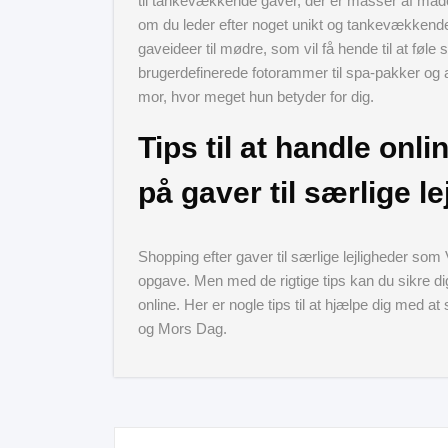
til tankevækkende gaver, der er masser af måder 
om du leder efter noget unikt og tankevækkende e
gaveideer til mødre, som vil få hende til at fø
brugerdefinerede fotorammer til spa-pakker og 
mor, hvor meget hun betyder for dig.
Tips til at handle onli
på gaver til særlige le
Shopping efter gaver til særlige lejligheder 
opgave. Men med de rigtige tips kan du sikre di
online. Her er nogle tips til at hjælpe dig med at
og Mors Dag.