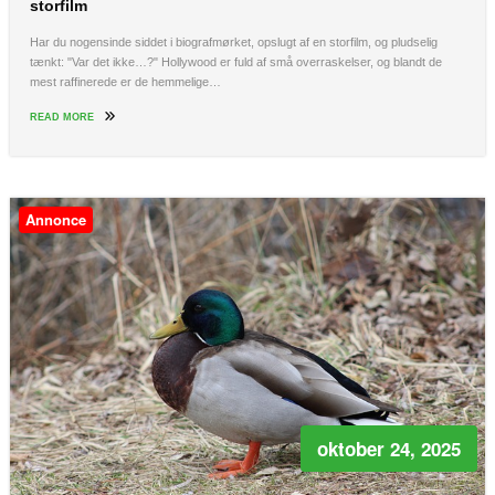
storfilm
Har du nogensinde siddet i biografmørket, opslugt af en storfilm, og pludselig
tænkt: "Var det ikke…?" Hollywood er fuld af små overraskelser, og blandt de
mest raffinerede er de hemmelige…
READ MORE
Annonce
oktober 24, 2025