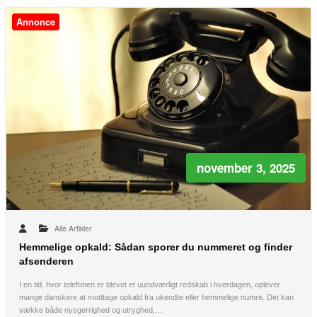
Annonce
november 3, 2025
Alle Artikler
Hemmelige opkald: Sådan sporer du nummeret og finder
afsenderen
I en tid, hvor telefonen er blevet et uundværligt redskab i hverdagen, oplever
mange danskere at modtage opkald fra ukendte eller hemmelige numre. Det kan
vække både nysgerrighed og utryghed,…