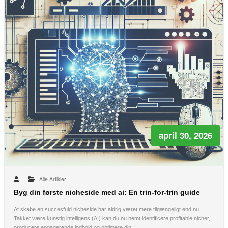
april 30, 2026
Alle Artikler
Byg din første nicheside med ai: En trin-for-trin guide
At skabe en succesfuld nicheside har aldrig været mere tilgængeligt end nu.
Takket være kunstig intelligens (AI) kan du nu nemt identificere profitable nicher,
producere engagerende indhold og optimere din…