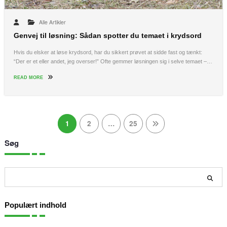
Alle Artikler
Genvej til løsning: Sådan spotter du temaet i krydsord
Hvis du elsker at løse krydsord, har du sikkert prøvet at sidde fast og tænkt:
“Der er et eller andet, jeg overser!” Ofte gemmer løsningen sig i selve temaet –…
READ MORE
Indlægsinddeling
1
2
…
25
Søg
Søg
Populært indhold