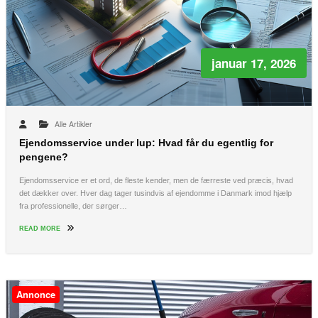
januar 17, 2026
Alle Artikler
Ejendomsservice under lup: Hvad får du egentlig for
pengene?
Ejendomsservice er et ord, de fleste kender, men de færreste ved præcis, hvad
det dækker over. Hver dag tager tusindvis af ejendomme i Danmark imod hjælp
fra professionelle, der sørger…
READ MORE
Annonce