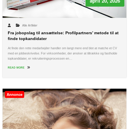
april 20, 2026
Alle Artikler
Fra jobopslag til ansættelse: Profilpartners’ metode til at
finde topkandidater
At finde den rette medarbejder handler om langt mere end blot at matche et CV
med en jobbeskrivelse. For virksomheder, der ønsker at tiltrække og fastholde
topkandidater, er rekrutteringsprocessen en…
READ MORE
Annonce