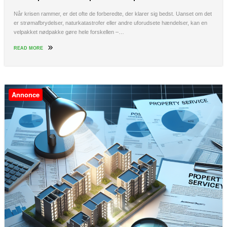
Når krisen rammer, er det ofte de forberedte, der klarer sig bedst. Uanset om det
er strømafbrydelser, naturkatastrofer eller andre uforudsete hændelser, kan en
velpakket nødpakke gøre hele forskellen –…
READ MORE
Annonce