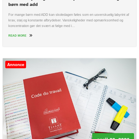
børn med add
For mange børn med ADD kan skoledagen føles som en uoverskuelig labyrint af
krav, støj og konstante afbrydelser. Vanskeligheder med opmærksomhed og
koncentration gør det svært at følge med i…
READ MORE
Annonce