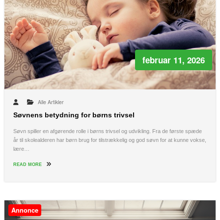
februar 11, 2026
Alle Artikler
Søvnens betydning for børns trivsel
Søvn spiller en afgørende rolle i børns trivsel og udvikling. Fra de første spæde
år til skolealderen har børn brug for tilstrækkelig og god søvn for at kunne vokse,
lære…
READ MORE
Annonce