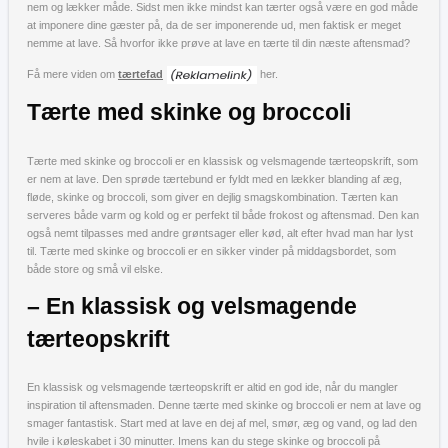
nem og lækker måde. Sidst men ikke mindst kan tærter også være en god måde
at imponere dine gæster på, da de ser imponerende ud, men faktisk er meget
nemme at lave. Så hvorfor ikke prøve at lave en tærte til din næste aftensmad?
Få mere viden om
tærtefad
her.
Tærte med skinke og broccoli
Tærte med skinke og broccoli er en klassisk og velsmagende tærteopskrift, som
er nem at lave. Den sprøde tærtebund er fyldt med en lækker blanding af æg,
fløde, skinke og broccoli, som giver en dejlig smagskombination. Tærten kan
serveres både varm og kold og er perfekt til både frokost og aftensmad. Den kan
også nemt tilpasses med andre grøntsager eller kød, alt efter hvad man har lyst
til. Tærte med skinke og broccoli er en sikker vinder på middagsbordet, som
både store og små vil elske.
– En klassisk og velsmagende
tærteopskrift
En klassisk og velsmagende tærteopskrift er altid en god ide, når du mangler
inspiration til aftensmaden. Denne tærte med skinke og broccoli er nem at lave og
smager fantastisk. Start med at lave en dej af mel, smør, æg og vand, og lad den
hvile i køleskabet i 30 minutter. Imens kan du stege skinke og broccoli på