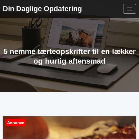
Videre
Din Daglige Opdatering
til
indhold
5 nemme tærteopskrifter til en lækker
og hurtig aftensmad
Annonce