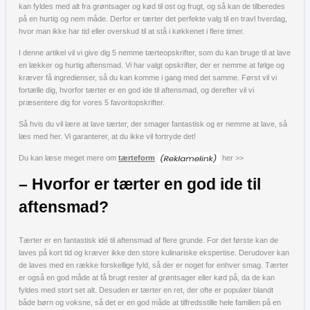
kan fyldes med alt fra grøntsager og kød til ost og frugt, og så kan de tilberedes
på en hurtig og nem måde. Derfor er tærter det perfekte valg til en travl hverdag,
hvor man ikke har tid eller overskud til at stå i køkkenet i flere timer.
I denne artikel vil vi give dig 5 nemme tærteopskrifter, som du kan bruge til at lave
en lækker og hurtig aftensmad. Vi har valgt opskrifter, der er nemme at følge og
kræver få ingredienser, så du kan komme i gang med det samme. Først vil vi
fortælle dig, hvorfor tærter er en god ide til aftensmad, og derefter vil vi
præsentere dig for vores 5 favoritopskrifter.
Så hvis du vil lære at lave tærter, der smager fantastisk og er nemme at lave, så
læs med her. Vi garanterer, at du ikke vil fortryde det!
Du kan læse meget mere om
tærteform
her >>
– Hvorfor er tærter en god ide til
aftensmad?
Tærter er en fantastisk idé til aftensmad af flere grunde. For det første kan de
laves på kort tid og kræver ikke den store kulinariske ekspertise. Derudover kan
de laves med en række forskellige fyld, så der er noget for enhver smag. Tærter
er også en god måde at få brugt rester af grøntsager eller kød på, da de kan
fyldes med stort set alt. Desuden er tærter en ret, der ofte er populær blandt
både børn og voksne, så det er en god måde at tilfredsstille hele familien på en