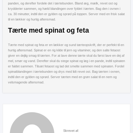
panden, og derefter fordele det i tærtebunden. Bland æg, mælk, revet ost og
krydderier sammen, og hæld blandingen over fyldet i tærten. Bag den i ovnen i
ca. 30 minutter, indtil den er gylden og sprød på toppen. Server med en frisk salat
til en lækker og hurtig aftensmad.
Tærte med spinat og feta
Tærte med spinat og feta er en lækker og sund tærteopskrift, der er perfekt til en
hurtig aftensmad. Spinat er en rig kilde til jern og vitaminer, og den salte fetaost
giver en dejlig smag til tærten. For at lave denne tærte skal du først lave en dej af
mel, smør og vand. Derefter skal du stege spinat og løg i en pande, indtil spinaten
er faldet sammen. Tilsæt fetaost og lad det smelte sammen med spinaten. Fordel
spinatblandingen i tærtebunden og drys med lidt revet ost. Bag tærten i ovnen,
indtil den er gylden og sprød. Server tærten med en grøn salat til en nem og
velsmagende aftensmad.
Skrevet af: