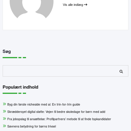
Vis alle indlæg
Søg
Søg
Populært indhold
Byg din første nicheside med ai: En trin-for-trin guide
Skræddersyet digital støtte: Vejen til bedre skoledage for børn med add
Fra jobopslag til ansættelse: Profilpartners’ metode til at finde topkandidater
Søvnens betydning for børns trivsel