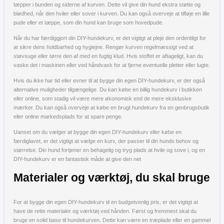
tæpper i bunden og siderne af kurven. Dette vil give din hund ekstra støtte og
blødhed, når den hviler eller sover i kurven. Du kan også overveje at tilføje en lille
pude eller et tæppe, som din hund kan bruge som hovedpude.
Når du har færdiggjort din DIY-hundekurv, er det vigtigt at pleje den ordentligt for
at sikre dens holdbarhed og hygiejne. Rengør kurven regelmæssigt ved at
støvsuge eller tørre den af med en fugtig klud. Hvis stoffet er aftageligt, kan du
vaske det i maskinen eller ved håndvask for at fjerne eventuelle pletter eller lugte.
Hvis du ikke har tid eller evner til at bygge din egen DIY-hundekurv, er der også
alternative muligheder tilgængelige. Du kan købe en billig hundekurv i butikken
eller online, som stadig vil være mere økonomisk end de mere eksklusive
mærker. Du kan også overveje at købe en brugt hundekurv fra en genbrugsbutik
eller online markedsplads for at spare penge.
Uanset om du vælger at bygge din egen DIY-hundekurv eller købe en
færdiglavet, er det vigtigt at vælge en kurv, der passer til din hunds behov og
størrelse. Din hund fortjener en behagelig og tryg plads at hvile og sove i, og en
DIY-hundekurv er en fantastisk måde at give den net
Materialer og værktøj, du skal bruge
For at bygge din egen DIY-hundekurv til en budgetvenlig pris, er det vigtigt at
have de rette materialer og værktøj ved hånden. Først og fremmest skal du
bruge en solid base til hundekurven. Dette kan være en træplade eller en gammel