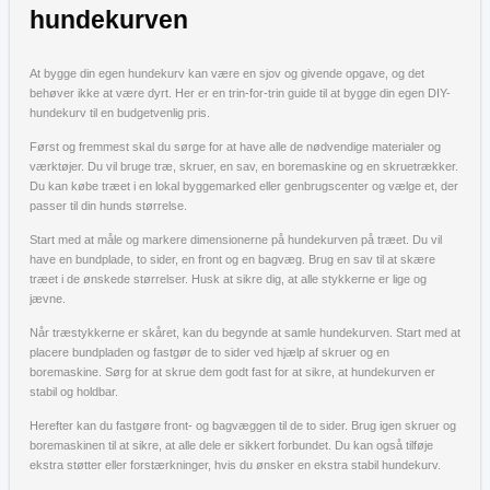
hundekurven
At bygge din egen hundekurv kan være en sjov og givende opgave, og det
behøver ikke at være dyrt. Her er en trin-for-trin guide til at bygge din egen DIY-
hundekurv til en budgetvenlig pris.
Først og fremmest skal du sørge for at have alle de nødvendige materialer og
værktøjer. Du vil bruge træ, skruer, en sav, en boremaskine og en skruetrækker.
Du kan købe træet i en lokal byggemarked eller genbrugscenter og vælge et, der
passer til din hunds størrelse.
Start med at måle og markere dimensionerne på hundekurven på træet. Du vil
have en bundplade, to sider, en front og en bagvæg. Brug en sav til at skære
træet i de ønskede størrelser. Husk at sikre dig, at alle stykkerne er lige og
jævne.
Når træstykkerne er skåret, kan du begynde at samle hundekurven. Start med at
placere bundpladen og fastgør de to sider ved hjælp af skruer og en
boremaskine. Sørg for at skrue dem godt fast for at sikre, at hundekurven er
stabil og holdbar.
Herefter kan du fastgøre front- og bagvæggen til de to sider. Brug igen skruer og
boremaskinen til at sikre, at alle dele er sikkert forbundet. Du kan også tilføje
ekstra støtter eller forstærkninger, hvis du ønsker en ekstra stabil hundekurv.