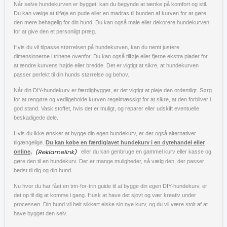
Når selve hundekurven er bygget, kan du begynde at tænke på komfort og stil.
Du kan vælge at tilføje en pude eller en madras til bunden af kurven for at gøre
den mere behagelig for din hund. Du kan også male eller dekorere hundekurven
for at give den et personligt præg.
Hvis du vil tilpasse størrelsen på hundekurven, kan du nemt justere
dimensionerne i trinene ovenfor. Du kan også tilføje eller fjerne ekstra plader for
at ændre kurvens højde eller bredde. Det er vigtigt at sikre, at hundekurven
passer perfekt til din hunds størrelse og behov.
Når din DIY-hundekurv er færdigbygget, er det vigtigt at pleje den ordentligt. Sørg
for at rengøre og vedligeholde kurven regelmæssigt for at sikre, at den forbliver i
god stand. Vask stoffet, hvis det er muligt, og reparer eller udskift eventuelle
beskadigede dele.
Hvis du ikke ønsker at bygge din egen hundekurv, er der også alternativer
tilgængelige.
Du kan købe en færdiglavet hundekurv i en dyrehandel eller
online,
eller du kan genbruge en gammel kurv eller kasse og
gøre den til en hundekurv. Der er mange muligheder, så vælg den, der passer
bedst til dig og din hund.
Nu hvor du har fået en trin-for-trin guide til at bygge din egen DIY-hundekurv, er
det op til dig at komme i gang. Husk at have det sjovt og vær kreativ under
processen. Din hund vil helt sikkert elske sin nye kurv, og du vil være stolt af at
have bygget den selv.