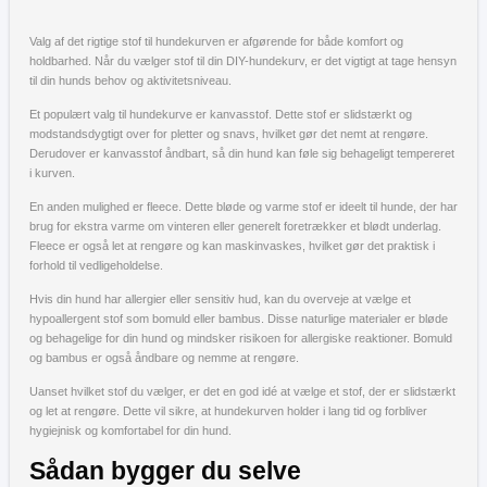
Valg af det rigtige stof til hundekurven er afgørende for både komfort og
holdbarhed. Når du vælger stof til din DIY-hundekurv, er det vigtigt at tage hensyn
til din hunds behov og aktivitetsniveau.
Et populært valg til hundekurve er kanvasstof. Dette stof er slidstærkt og
modstandsdygtigt over for pletter og snavs, hvilket gør det nemt at rengøre.
Derudover er kanvasstof åndbart, så din hund kan føle sig behageligt tempereret
i kurven.
En anden mulighed er fleece. Dette bløde og varme stof er ideelt til hunde, der har
brug for ekstra varme om vinteren eller generelt foretrækker et blødt underlag.
Fleece er også let at rengøre og kan maskinvaskes, hvilket gør det praktisk i
forhold til vedligeholdelse.
Hvis din hund har allergier eller sensitiv hud, kan du overveje at vælge et
hypoallergent stof som bomuld eller bambus. Disse naturlige materialer er bløde
og behagelige for din hund og mindsker risikoen for allergiske reaktioner. Bomuld
og bambus er også åndbare og nemme at rengøre.
Uanset hvilket stof du vælger, er det en god idé at vælge et stof, der er slidstærkt
og let at rengøre. Dette vil sikre, at hundekurven holder i lang tid og forbliver
hygiejnisk og komfortabel for din hund.
Sådan bygger du selve