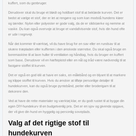
kuffert, som du genbruger.
Derudover skal du bruge et blødt og holdbart stof til at beklæde kurven. Det er
bedst at vælge et stof, der er let at rengøre og som kan modstå hundens kløer
og tænder. Nylon eller polyester er gode valg, da de er slidstærke og nemme at
vaske. Du kan også overveje at bruge et vandafvisende stof, hvis din hund ofte
er ude i regnvejr.
Når det kommer til værktøj, vil du have brug for en sav eller en rundsav til at
skære træpladen eller kufferten i den ønskede størrelse. Du skal også bruge en
boremaskine til at lave huller til ventilation og håndtag, hvis du bruger en kuffert
som base. Derudover vil en hæftepistol eller en nål og tråd være nødvendig til at
fastgøre stoffet til kurven.
Det er også en god idé at have en saks, en målebånd og en blyant til at markere
og klippe stoffet til kurven. Hvis du ønsker at tilføje personlige detaljer til
hundekurven, kan du også bruge pyntebånd, perler eller broderigarn til at
dekorere den.
Ved at have de rette materialer og værktøj klar, er du godt rustet til at bygge din
egen DIY-hundekurv til en budgetvenlig pris. Det er en sjov og givende opgave,
der vil give din hund en hyggelig og personlig soveplads.
Valg af det rigtige stof til
hundekurven