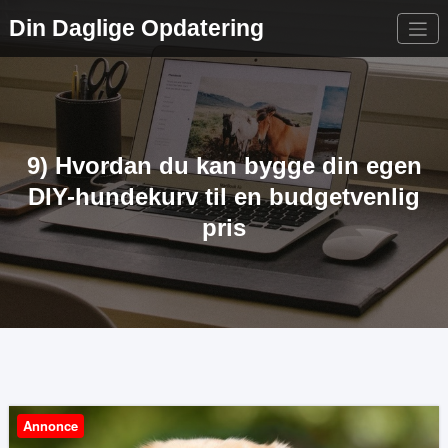
Videre
Din Daglige Opdatering
til
indhold
9) Hvordan du kan bygge din egen
DIY-hundekurv til en budgetvenlig
pris
Annonce