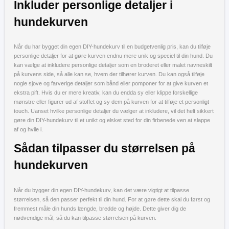
Inkluder personlige detaljer i
hundekurven
Når du har bygget din egen DIY-hundekurv til en budgetvenlig pris, kan du tilføje
personlige detaljer for at gøre kurven endnu mere unik og speciel til din hund. Du
kan vælge at inkludere personlige detaljer som en broderet eller malet navneskilt
på kurvens side, så alle kan se, hvem der tilhører kurven. Du kan også tilføje
nogle sjove og farverige detaljer som bånd eller pomponer for at give kurven et
ekstra pift. Hvis du er mere kreativ, kan du endda sy eller klippe forskellige
mønstre eller figurer ud af stoffet og sy dem på kurven for at tilføje et personligt
touch. Uanset hvilke personlige detaljer du vælger at inkludere, vil det helt sikkert
gøre din DIY-hundekurv til et unikt og elsket sted for din firbenede ven at slappe
af og hvile i.
Sådan tilpasser du størrelsen på
hundekurven
Når du bygger din egen DIY-hundekurv, kan det være vigtigt at tilpasse
størrelsen, så den passer perfekt til din hund. For at gøre dette skal du først og
fremmest måle din hunds længde, bredde og højde. Dette giver dig de
nødvendige mål, så du kan tilpasse størrelsen på kurven.