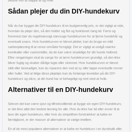
bedste ven at slappe af og hvile.
Sådan plejer du din DIY-hundekurv
Når du har bygget din DIY-hundekurv til en budgetvenlig pris, er det vigtigt at vide,
hvordan du plejer den, så den holder sig flot og funktionel i lang tid. Først og
fremmest bør du regelmæssigt støvsuge hundekurven for at fjerne hundehår og
eventuelt snavs. Hvis hundekurven er blevet plettet, kan du bruge en mild
sæbeopløsning til at rense området forsigtigt. Det er vigtigt at undgå stærke
kemikalier eller vaskemidler, da de kan være skadelige for din hunds helbred.
Efter rengøringen skal du sørge for at tørre hundekurven grundigt, så den ikke
bliver fugtig og skaber dårlige lugte eller skimmel. Hvis hundekurven er blevet
slidt eller beskadiget, kan du reparere den ved at sy eller lappe eventuelle revner
eller huller. Ved at følge disse plejetips kan du forlænge levetiden på din DIY-
hundekurv og sikre, at din hund har et behageligt og rent sted at hvile.
Alternativer til en DIY-hundekurv
Selvom det kan være sjovt og tilfredsstillende at bygge sin egen DIY-hundekurv,
er det ikke altid den bedste løsning for alle. Hvis du ikke har tid eller evner til at
lave din egen hundekurv, eller hvis du simpelthen foretrækker at købe en
færdiglavet, er der masser af alternativer at vælge imellem.
En af de mest populære alternativer er at købe en hundekurv i en dyrebutik eller