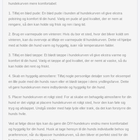
hundekurven mere komfortabel:
1. Tilføj en blød pude: En blød pude i bunden af hundekurven vil give ekstra
polstring og komfort til din hund. Vælg en pude af god kvalitet, der er nem at
rengøre, så den kan holde sig frisk og ren i lang tid.
2. Brug en varmepude om vinteren: Hvis du bor et sted, hvor det bliver koldt om
vinteren, kan du overveje at tilføje en varmepude til hundekurven. Dette vil hjælpe
med at holde din hund varm og hyggelig, især når temperaturen falder.
3. Tilføj en blød tæppe: Et blødt tæppe i hundekurven vil give ekstra varme og
komfort til din hund. Vælg et tæppe af god kvalitet, der er nemt at vaske, så du
kan holde det rent og friskt.
4. Skab en hyggelig atmosfære: Tilføj nogle personlige detaljer som for eksempel
en lille pude med din hunds navn eller et blødt tæppe i dens yndlingsfarve. Dette
vil gøre hundekurven mere indbydende og hyggelig for din hund.
5. Placer hundekurven et roligt sted: For at skabe en behagelig atmosfære for din
hund er det vigtigt at placere hundekurven et roligt sted, hvor den kan føle sig
tryg og afslappet. Undgå steder med høje lyde eller træk, da det kan forstyrre din
hunds hvile.
Ved at følge disse tips kan du gøre din DIY-hundekurv endnu mere komfortabel
og hyggelig for din hund. Husk at tage hensyn til din hunds individuelle behov og
præferencer, når du tilpasser hundekurven, så den bliver et perfekt sted for din