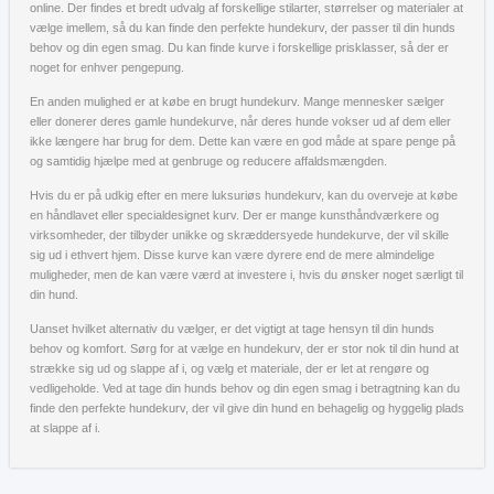
online. Der findes et bredt udvalg af forskellige stilarter, størrelser og materialer at
vælge imellem, så du kan finde den perfekte hundekurv, der passer til din hunds
behov og din egen smag. Du kan finde kurve i forskellige prisklasser, så der er
noget for enhver pengepung.
En anden mulighed er at købe en brugt hundekurv. Mange mennesker sælger
eller donerer deres gamle hundekurve, når deres hunde vokser ud af dem eller
ikke længere har brug for dem. Dette kan være en god måde at spare penge på
og samtidig hjælpe med at genbruge og reducere affaldsmængden.
Hvis du er på udkig efter en mere luksuriøs hundekurv, kan du overveje at købe
en håndlavet eller specialdesignet kurv. Der er mange kunsthåndværkere og
virksomheder, der tilbyder unikke og skræddersyede hundekurve, der vil skille
sig ud i ethvert hjem. Disse kurve kan være dyrere end de mere almindelige
muligheder, men de kan være værd at investere i, hvis du ønsker noget særligt til
din hund.
Uanset hvilket alternativ du vælger, er det vigtigt at tage hensyn til din hunds
behov og komfort. Sørg for at vælge en hundekurv, der er stor nok til din hund at
strække sig ud og slappe af i, og vælg et materiale, der er let at rengøre og
vedligeholde. Ved at tage din hunds behov og din egen smag i betragtning kan du
finde den perfekte hundekurv, der vil give din hund en behagelig og hyggelig plads
at slappe af i.