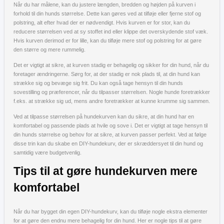
Når du har målene, kan du justere længden, bredden og højden på kurven i
forhold til din hunds størrelse. Dette kan gøres ved at tilføje eller fjerne stof og
polstring, alt efter hvad der er nødvendigt. Hvis kurven er for stor, kan du
reducere størrelsen ved at sy stoffet ind eller klippe det overskydende stof væk.
Hvis kurven derimod er for lille, kan du tilføje mere stof og polstring for at gøre
den større og mere rummelig.
Det er vigtigt at sikre, at kurven stadig er behagelig og sikker for din hund, når du
foretager ændringerne. Sørg for, at der stadig er nok plads til, at din hund kan
strække sig og bevæge sig frit. Du kan også tage hensyn til din hunds
sovestilling og præferencer, når du tilpasser størrelsen. Nogle hunde foretrækker
f.eks. at strække sig ud, mens andre foretrækker at kunne krumme sig sammen.
Ved at tilpasse størrelsen på hundekurven kan du sikre, at din hund har en
komfortabel og passende plads at hvile og sove i. Det er vigtigt at tage hensyn til
din hunds størrelse og behov for at sikre, at kurven passer perfekt. Ved at følge
disse trin kan du skabe en DIY-hundekurv, der er skræddersyet til din hund og
samtidig være budgetvenlig.
Tips til at gøre hundekurven mere
komfortabel
Når du har bygget din egen DIY-hundekurv, kan du tilføje nogle ekstra elementer
for at gøre den endnu mere behagelig for din hund. Her er nogle tips til at gøre