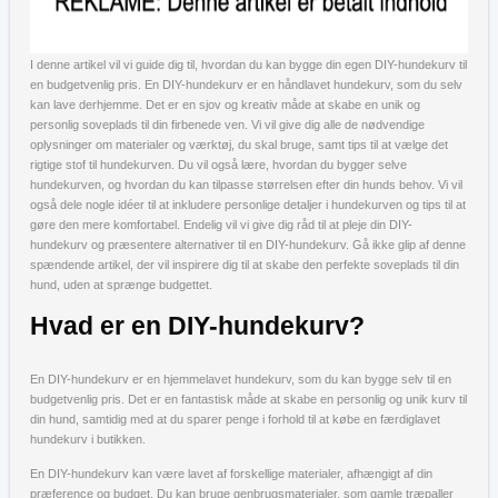
I denne artikel vil vi guide dig til, hvordan du kan bygge din egen DIY-hundekurv til
en budgetvenlig pris. En DIY-hundekurv er en håndlavet hundekurv, som du selv
kan lave derhjemme. Det er en sjov og kreativ måde at skabe en unik og
personlig soveplads til din firbenede ven. Vi vil give dig alle de nødvendige
oplysninger om materialer og værktøj, du skal bruge, samt tips til at vælge det
rigtige stof til hundekurven. Du vil også lære, hvordan du bygger selve
hundekurven, og hvordan du kan tilpasse størrelsen efter din hunds behov. Vi vil
også dele nogle idéer til at inkludere personlige detaljer i hundekurven og tips til at
gøre den mere komfortabel. Endelig vil vi give dig råd til at pleje din DIY-
hundekurv og præsentere alternativer til en DIY-hundekurv. Gå ikke glip af denne
spændende artikel, der vil inspirere dig til at skabe den perfekte soveplads til din
hund, uden at sprænge budgettet.
Hvad er en DIY-hundekurv?
En DIY-hundekurv er en hjemmelavet hundekurv, som du kan bygge selv til en
budgetvenlig pris. Det er en fantastisk måde at skabe en personlig og unik kurv til
din hund, samtidig med at du sparer penge i forhold til at købe en færdiglavet
hundekurv i butikken.
En DIY-hundekurv kan være lavet af forskellige materialer, afhængigt af din
præference og budget. Du kan bruge genbrugsmaterialer, som gamle træpaller