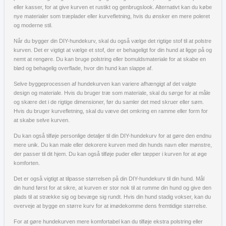
eller kasser, for at give kurven et rustikt og genbrugslook. Alternativt kan du købe
nye materialer som træplader eller kurvefletning, hvis du ønsker en mere poleret
og moderne stil.
Når du bygger din DIY-hundekurv, skal du også vælge det rigtige stof til at polstre
kurven. Det er vigtigt at vælge et stof, der er behageligt for din hund at ligge på og
nemt at rengøre. Du kan bruge polstring eller bomuldsmateriale for at skabe en
blød og behagelig overflade, hvor din hund kan slappe af.
Selve byggeprocessen af hundekurven kan variere afhængigt af det valgte
design og materiale. Hvis du bruger træ som materiale, skal du sørge for at måle
og skære det i de rigtige dimensioner, før du samler det med skruer eller søm.
Hvis du bruger kurvefletning, skal du væve det omkring en ramme eller form for
at skabe selve kurven.
Du kan også tilføje personlige detaljer til din DIY-hundekurv for at gøre den endnu
mere unik. Du kan male eller dekorere kurven med din hunds navn eller mønstre,
der passer til dit hjem. Du kan også tilføje puder eller tæpper i kurven for at øge
komforten.
Det er også vigtigt at tilpasse størrelsen på din DIY-hundekurv til din hund. Mål
din hund først for at sikre, at kurven er stor nok til at rumme din hund og give den
plads til at strække sig og bevæge sig rundt. Hvis din hund stadig vokser, kan du
overveje at bygge en større kurv for at imødekomme dens fremtidige størrelse.
For at gøre hundekurven mere komfortabel kan du tilføje ekstra polstring eller