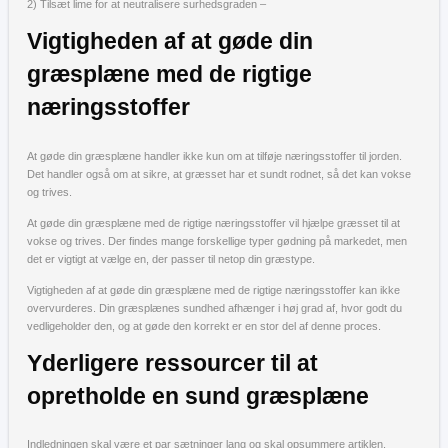
2) Tilsæt lime for at neutralisere surhedsgraden –
Vigtigheden af at gøde din
græsplæne med de rigtige
næringsstoffer
At gøde din græsplæne handler ikke kun om at tilføje næringsstoffer til jorden.
Det handler også om at sikre, at græsset har et sundt rodnet, så det kan vokse
og trives.
At gøde din græsplæne med de rigtige næringsstoffer vil hjælpe græsset til at
vokse og trives. Der findes mange forskellige typer gødning på markedet, men
det er vigtigt at vælge en, der passer til netop din græstype.
Vigtigheden af at gøde din græsplæne med de rigtige næringsstoffer kan ikke
overvurderes. Din græsplænes sundhed afhænger i høj grad af, hvor godt du
vedligeholder den, og at gøde den korrekt er en stor del af denne proces.
Yderligere ressourcer til at
opretholde en sund græsplæne
Indledningen skal være et par sætninger lang og skal opsummere artiklen.