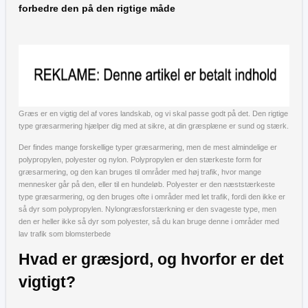
forbedre den på den rigtige måde
Græs er en vigtig del af vores landskab, og vi skal passe godt på det. Den rigtige
type græsarmering hjælper dig med at sikre, at din græsplæne er sund og stærk.
Der findes mange forskellige typer græsarmering, men de mest almindelige er
polypropylen, polyester og nylon. Polypropylen er den stærkeste form for
græsarmering, og den kan bruges til områder med høj trafik, hvor mange
mennesker går på den, eller til en hundeløb. Polyester er den næststærkeste
type græsarmering, og den bruges ofte i områder med let trafik, fordi den ikke er
så dyr som polypropylen. Nylongræsforstærkning er den svageste type, men
den er heller ikke så dyr som polyester, så du kan bruge denne i områder med
lav trafik som blomsterbede
Hvad er græsjord, og hvorfor er det
vigtigt?