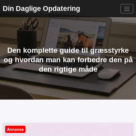
Videre
Din Daglige Opdatering
til
indhold
Den komplette guide til græsstyrke
og hvordan man kan forbedre den på
den rigtige måde
Annonce