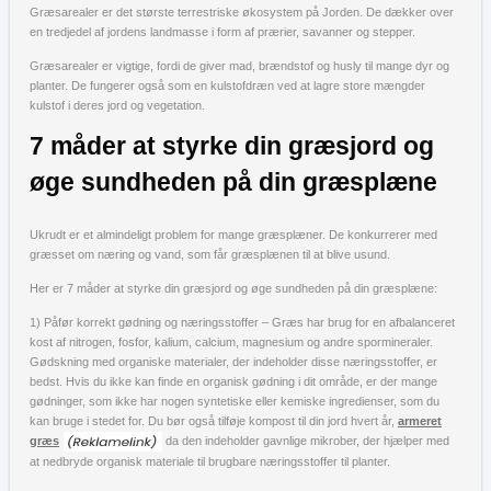
Græsarealer er det største terrestriske økosystem på Jorden. De dækker over
en tredjedel af jordens landmasse i form af prærier, savanner og stepper.
Græsarealer er vigtige, fordi de giver mad, brændstof og husly til mange dyr og
planter. De fungerer også som en kulstofdræn ved at lagre store mængder
kulstof i deres jord og vegetation.
7 måder at styrke din græsjord og
øge sundheden på din græsplæne
Ukrudt er et almindeligt problem for mange græsplæner. De konkurrerer med
græsset om næring og vand, som får græsplænen til at blive usund.
Her er 7 måder at styrke din græsjord og øge sundheden på din græsplæne:
1) Påfør korrekt gødning og næringsstoffer – Græs har brug for en afbalanceret
kost af nitrogen, fosfor, kalium, calcium, magnesium og andre spormineraler.
Gødskning med organiske materialer, der indeholder disse næringsstoffer, er
bedst. Hvis du ikke kan finde en organisk gødning i dit område, er der mange
gødninger, som ikke har nogen syntetiske eller kemiske ingredienser, som du
kan bruge i stedet for. Du bør også tilføje kompost til din jord hvert år,
armeret
græs
da den indeholder gavnlige mikrober, der hjælper med
at nedbryde organisk materiale til brugbare næringsstoffer til planter.