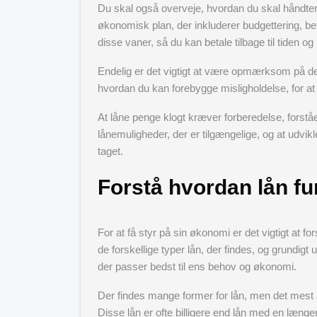
Du skal også overveje, hvordan du skal håndtere
økonomisk plan, der inkluderer budgettering, beta
disse vaner, så du kan betale tilbage til tiden
Endelig er det vigtigt at være opmærksom på de ri
hvordan du kan forebygge misligholdelse, for a
At låne penge klogt kræver forberedelse, forståe
lånemuligheder, der er tilgængelige, og at udvik
taget.
Forstå hvordan lån f
For at få styr på sin økonomi er det vigtigt at f
de forskellige typer lån, der findes, og grundigt
der passer bedst til ens behov og økonomi.
Der findes mange former for lån, men det mest alm
Disse lån er ofte billigere end lån med en længere