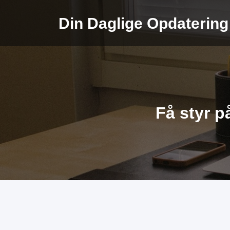
Videre
til
Din Daglige Opdatering
indhold
Få styr p