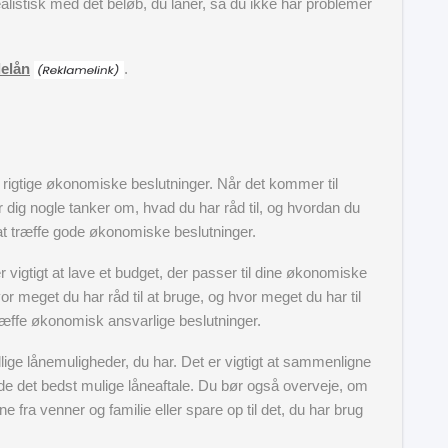
ealistisk med det beløb, du låner, så du ikke har problemer
elån
.
de rigtige økonomiske beslutninger. Når det kommer til
r dig nogle tanker om, hvad du har råd til, og hvordan du
 at træffe gode økonomiske beslutninger.
 vigtigt at lave et budget, der passer til dine økonomiske
or meget du har råd til at bruge, og hvor meget du har til
t træffe økonomisk ansvarlige beslutninger.
lige lånemuligheder, du har. Det er vigtigt at sammenligne
nde det bedst mulige låneaftale. Du bør også overveje, om
e fra venner og familie eller spare op til det, du har brug