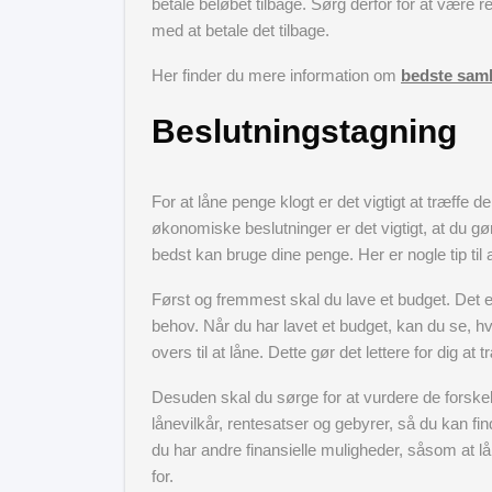
betale beløbet tilbage. Sørg derfor for at være r
med at betale det tilbage.
Her finder du mere information om
bedste saml
Beslutningstagning
For at låne penge klogt er det vigtigt at træffe 
økonomiske beslutninger er det vigtigt, at du gø
bedst kan bruge dine penge. Her er nogle tip til
Først og fremmest skal du lave et budget. Det er
behov. Når du har lavet et budget, kan du se, hv
overs til at låne. Dette gør det lettere for dig a
Desuden skal du sørge for at vurdere de forskel
lånevilkår, rentesatser og gebyrer, så du kan fi
du har andre finansielle muligheder, såsom at lån
for.