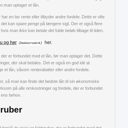
en man optager et lån.
har en lav rente eller tilbyder andre fordele. Dette er ofte
da det kan spare penge på længere sigt. Der er også flere
, hvis man ikke kan betale det fulde beløb tilbage til tiden.
u og her
her.
 der er forbundet med et lån, før man optager det. Dette
inger, der skal betales. Det er også en god idé at
 et lån, såsom renterabatter eller andre fordele.
gerer, så man kan finde det bedste lån til sin økonomiske
rksom på alle omkostninger og fordele, der er forbundet
 ens behov.
gruber
 forstå de risici og faldgruber, der er forbundet med det.