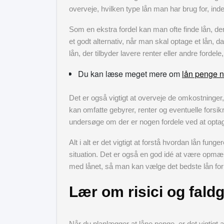
overveje, hvilken type lån man har brug for, ind
Som en ekstra fordel kan man ofte finde lån, der 
et godt alternativ, når man skal optage et lån, 
lån, der tilbyder lavere renter eller andre fordele
Du kan læse meget mere om
lån penge n
Det er også vigtigt at overveje de omkostninger,
kan omfatte gebyrer, renter og eventuelle forsikr
undersøge om der er nogen fordele ved at optage
Alt i alt er det vigtigt at forstå hvordan lån fun
situation. Det er også en god idé at være opmæ
med lånet, så man kan vælge det bedste lån for
Lær om risici og fald
Når du planlægger at låne penge, er det vigtigt at