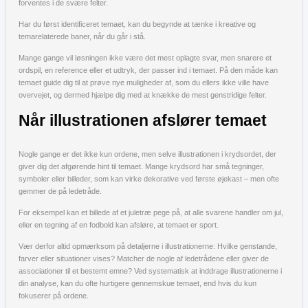
forventes i de svære felter.
Har du først identificeret temaet, kan du begynde at tænke i kreative og
temarelaterede baner, når du går i stå.
Mange gange vil løsningen ikke være det mest oplagte svar, men snarere et
ordspil, en reference eller et udtryk, der passer ind i temaet. På den måde kan
temaet guide dig til at prøve nye muligheder af, som du ellers ikke ville have
overvejet, og dermed hjælpe dig med at knække de mest genstridige felter.
Når illustrationen afslører temaet
Nogle gange er det ikke kun ordene, men selve illustrationen i krydsordet, der
giver dig det afgørende hint til temaet. Mange krydsord har små tegninger,
symboler eller billeder, som kan virke dekorative ved første øjekast – men ofte
gemmer de på ledetråde.
For eksempel kan et billede af et juletræ pege på, at alle svarene handler om jul,
eller en tegning af en fodbold kan afsløre, at temaet er sport.
Vær derfor altid opmærksom på detaljerne i illustrationerne: Hvilke genstande,
farver eller situationer vises? Matcher de nogle af ledetrådene eller giver de
associationer til et bestemt emne? Ved systematisk at inddrage illustrationerne i
din analyse, kan du ofte hurtigere gennemskue temaet, end hvis du kun
fokuserer på ordene.