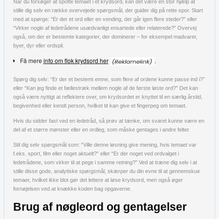
Når du forsøger at spotte temaet i et krydsord, kan det være en stor hjælp at
stille dig selv en række overvejede spørgsmål, der guider dig på rette spor. Start
med at spørge: “Er der et ord eller en vending, der går igen flere steder?” eller
“Virker nogle af ledetrådene usædvanligt ensartede eller relaterede?” Overvej
også, om der er bestemte kategorier, der dominerer – for eksempel madvarer,
byer, dyr eller ordspil.
Få mere
info om flok krydsord her
.
Spørg dig selv: “Er der et bestemt emne, som flere af ordene kunne passe ind i?”
eller “Kan jeg finde et fællestræk mellem nogle af de første løste ord?” Det kan
også være nyttigt at reflektere over, om krydsordet er knyttet til en særlig årstid,
begivenhed eller kendt person, hvilket tit kan give et fingerpeg om temaet.
Hvis du sidder fast ved en ledetråd, så prøv at tænke, om svaret kunne være en
del af et større mønster eller en ordleg, som måske gentages i andre felter.
Stil dig selv spørgsmål som: “Ville denne løsning give mening, hvis temaet var
f.eks. sport, film eller noget aktuelt?” eller “Er der noget ved ordvalget i
ledetrådene, som virker til at pege i samme retning?” Ved at træne dig selv i at
stille disse gode, analytiske spørgsmål, skærper du din evne til at gennemskue
temaer, hvilket ikke blot gør det lettere at løse krydsord, men også øger
fornøjelsen ved at knække koden bag opgaverne.
Brug af nøgleord og gentagelser