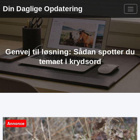
Videre
Din Daglige Opdatering
til
indhold
Genvej til løsning: Sådan spotter du
temaet i krydsord
Annonce