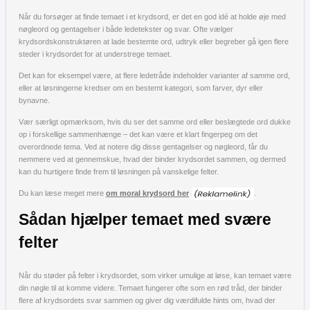
Når du forsøger at finde temaet i et krydsord, er det en god idé at holde øje med
nøgleord og gentagelser i både ledetekster og svar. Ofte vælger
krydsordskonstruktøren at lade bestemte ord, udtryk eller begreber gå igen flere
steder i krydsordet for at understrege temaet.
Det kan for eksempel være, at flere ledetråde indeholder varianter af samme ord,
eller at løsningerne kredser om en bestemt kategori, som farver, dyr eller
bynavne.
Vær særligt opmærksom, hvis du ser det samme ord eller beslægtede ord dukke
op i forskellige sammenhænge – det kan være et klart fingerpeg om det
overordnede tema. Ved at notere dig disse gentagelser og nøgleord, får du
nemmere ved at gennemskue, hvad der binder krydsordet sammen, og dermed
kan du hurtigere finde frem til løsningen på vanskelige felter.
Du kan læse meget mere
om moral krydsord her
.
Sådan hjælper temaet med svære
felter
Når du støder på felter i krydsordet, som virker umulige at løse, kan temaet være
din nøgle til at komme videre. Temaet fungerer ofte som en rød tråd, der binder
flere af krydsordets svar sammen og giver dig værdifulde hints om, hvad der