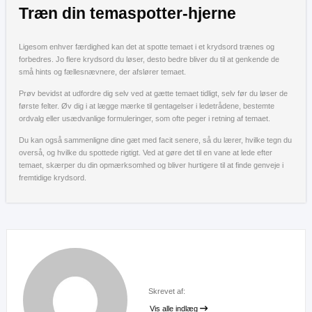
Træn din temaspotter-hjerne
Ligesom enhver færdighed kan det at spotte temaet i et krydsord trænes og
forbedres. Jo flere krydsord du løser, desto bedre bliver du til at genkende de
små hints og fællesnævnere, der afslører temaet.
Prøv bevidst at udfordre dig selv ved at gætte temaet tidligt, selv før du løser de
første felter. Øv dig i at lægge mærke til gentagelser i ledetrådene, bestemte
ordvalg eller usædvanlige formuleringer, som ofte peger i retning af temaet.
Du kan også sammenligne dine gæt med facit senere, så du lærer, hvilke tegn du
overså, og hvilke du spottede rigtigt. Ved at gøre det til en vane at lede efter
temaet, skærper du din opmærksomhed og bliver hurtigere til at finde genveje i
fremtidige krydsord.
Skrevet af:
Vis alle indlæg