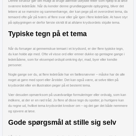
Denne struktur gør det muligt at bruge allerede udfyldte felter som hjælp til at løse
sværere ledetråde. Når du kender denne grundlæggende opbygning, bliver det
lettere at se mønstre og sammenhænge, der kan pege på et overordnet tema, da
temaord ofte går på tværs af flere svar eller går igen i flere ledetråde. At have styr
på opbygningen er derfor første skridt til at afsløre krydsordets skjulte tema.
Typiske tegn på et tema
Når du forsøger at gennemskue temaet i et krydsord, er der flere typiske tegn,
du kan holde øje med. Ofte vil visse ord eller emner dukke op gentagne gange i
ledetrådene, som for eksempel ordspil omkring dyr, mad, byer eller kendte
personer.
Nogle gange ser du, at flere ledetråde har en fællesnævner – måske har de alle
noget at gøre med sport eller årstider. Det kan også være, at selve titlen på
krydsordet eller en illustration peger på et bestemt tema.
Vær desuden opmærksom på usædvanlige formuleringer eller ordvalg, som kan
indikere, at der er en rød tråd. Jo flere af disse tegn du spotter, jo hurtigere kan
du regne ud, hvilket tema krydsordet kredser om – og det gør det både nemmere
og sjovere at løse.
Gode spørgsmål at stille sig selv