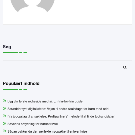
Søg
Søg
Populært indhold
Byg din første nicheside med ai: En trin-for-trin guide
Skræddersyet digital støtte: Vejen til bedre skoledage for børn med add
Fra jobopslag til ansættelse: Profilpartners’ metode til at finde topkandidater
Søvnens betydning for børns trivsel
Sådan pakker du den perfekte nødpakke til enhver krise