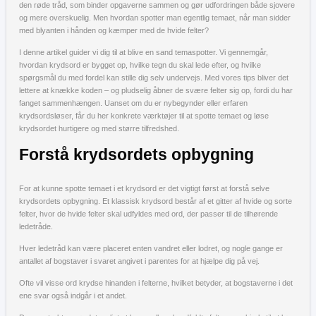
den røde tråd, som binder opgaverne sammen og gør udfordringen både sjovere
og mere overskuelig. Men hvordan spotter man egentlig temaet, når man sidder
med blyanten i hånden og kæmper med de hvide felter?
I denne artikel guider vi dig til at blive en sand temaspotter. Vi gennemgår,
hvordan krydsord er bygget op, hvilke tegn du skal lede efter, og hvilke
spørgsmål du med fordel kan stille dig selv undervejs. Med vores tips bliver det
lettere at knække koden – og pludselig åbner de svære felter sig op, fordi du har
fanget sammenhængen. Uanset om du er nybegynder eller erfaren
krydsordsløser, får du her konkrete værktøjer til at spotte temaet og løse
krydsordet hurtigere og med større tilfredshed.
Forstå krydsordets opbygning
For at kunne spotte temaet i et krydsord er det vigtigt først at forstå selve
krydsordets opbygning. Et klassisk krydsord består af et gitter af hvide og sorte
felter, hvor de hvide felter skal udfyldes med ord, der passer til de tilhørende
ledetråde.
Hver ledetråd kan være placeret enten vandret eller lodret, og nogle gange er
antallet af bogstaver i svaret angivet i parentes for at hjælpe dig på vej.
Ofte vil visse ord krydse hinanden i felterne, hvilket betyder, at bogstaverne i det
ene svar også indgår i et andet.