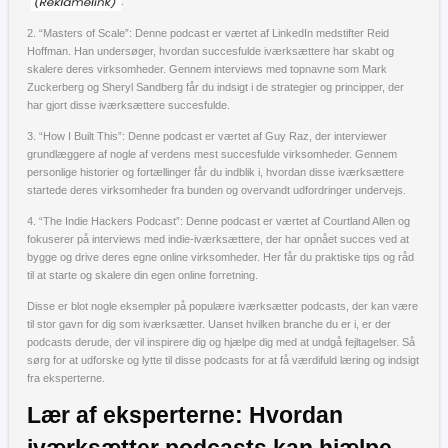
.
2. “Masters of Scale”: Denne podcast er værtet af LinkedIn medstifter Reid
Hoffman. Han undersøger, hvordan succesfulde iværksættere har skabt og
skalere deres virksomheder. Gennem interviews med topnavne som Mark
Zuckerberg og Sheryl Sandberg får du indsigt i de strategier og principper, der
har gjort disse iværksættere succesfulde.
3. “How I Built This”: Denne podcast er værtet af Guy Raz, der interviewer
grundlæggere af nogle af verdens mest succesfulde virksomheder. Gennem
personlige historier og fortællinger får du indblik i, hvordan disse iværksættere
startede deres virksomheder fra bunden og overvandt udfordringer undervejs.
4. “The Indie Hackers Podcast”: Denne podcast er værtet af Courtland Allen og
fokuserer på interviews med indie-iværksættere, der har opnået succes ved at
bygge og drive deres egne online virksomheder. Her får du praktiske tips og råd
til at starte og skalere din egen online forretning.
Disse er blot nogle eksempler på populære iværksætter podcasts, der kan være
til stor gavn for dig som iværksætter. Uanset hvilken branche du er i, er der
podcasts derude, der vil inspirere dig og hjælpe dig med at undgå fejltagelser. Så
sørg for at udforske og lytte til disse podcasts for at få værdifuld læring og indsigt
fra eksperterne.
Lær af eksperterne: Hvordan