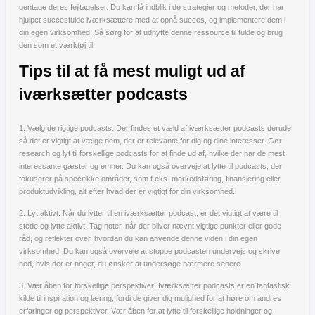
gentage deres fejltagelser. Du kan få indblik i de strategier og metoder, der har
hjulpet succesfulde iværksættere med at opnå succes, og implementere dem i
din egen virksomhed. Så sørg for at udnytte denne ressource til fulde og brug
den som et værktøj til
Tips til at få mest muligt ud af
iværksætter podcasts
1. Vælg de rigtige podcasts: Der findes et væld af iværksætter podcasts derude,
så det er vigtigt at vælge dem, der er relevante for dig og dine interesser. Gør
research og lyt til forskellige podcasts for at finde ud af, hvilke der har de mest
interessante gæster og emner. Du kan også overveje at lytte til podcasts, der
fokuserer på specifikke områder, som f.eks. markedsføring, finansiering eller
produktudvikling, alt efter hvad der er vigtigt for din virksomhed.
2. Lyt aktivt: Når du lytter til en iværksætter podcast, er det vigtigt at være til
stede og lytte aktivt. Tag noter, når der bliver nævnt vigtige punkter eller gode
råd, og reflekter over, hvordan du kan anvende denne viden i din egen
virksomhed. Du kan også overveje at stoppe podcasten undervejs og skrive
ned, hvis der er noget, du ønsker at undersøge nærmere senere.
3. Vær åben for forskellige perspektiver: Iværksætter podcasts er en fantastisk
kilde til inspiration og læring, fordi de giver dig mulighed for at høre om andres
erfaringer og perspektiver. Vær åben for at lytte til forskellige holdninger og