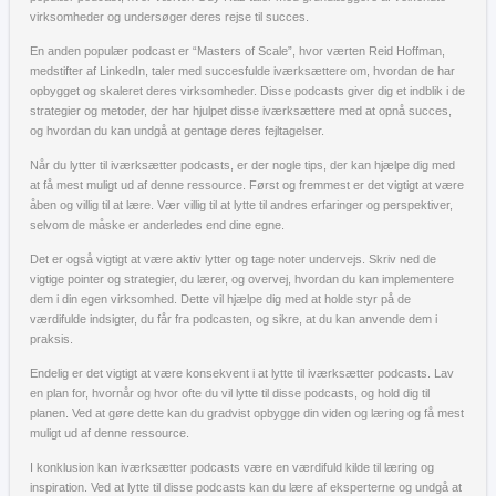
virksomheder og undersøger deres rejse til succes.
En anden populær podcast er “Masters of Scale”, hvor værten Reid Hoffman,
medstifter af LinkedIn, taler med succesfulde iværksættere om, hvordan de har
opbygget og skaleret deres virksomheder. Disse podcasts giver dig et indblik i de
strategier og metoder, der har hjulpet disse iværksættere med at opnå succes,
og hvordan du kan undgå at gentage deres fejltagelser.
Når du lytter til iværksætter podcasts, er der nogle tips, der kan hjælpe dig med
at få mest muligt ud af denne ressource. Først og fremmest er det vigtigt at være
åben og villig til at lære. Vær villig til at lytte til andres erfaringer og perspektiver,
selvom de måske er anderledes end dine egne.
Det er også vigtigt at være aktiv lytter og tage noter undervejs. Skriv ned de
vigtige pointer og strategier, du lærer, og overvej, hvordan du kan implementere
dem i din egen virksomhed. Dette vil hjælpe dig med at holde styr på de
værdifulde indsigter, du får fra podcasten, og sikre, at du kan anvende dem i
praksis.
Endelig er det vigtigt at være konsekvent i at lytte til iværksætter podcasts. Lav
en plan for, hvornår og hvor ofte du vil lytte til disse podcasts, og hold dig til
planen. Ved at gøre dette kan du gradvist opbygge din viden og læring og få mest
muligt ud af denne ressource.
I konklusion kan iværksætter podcasts være en værdifuld kilde til læring og
inspiration. Ved at lytte til disse podcasts kan du lære af eksperterne og undgå at