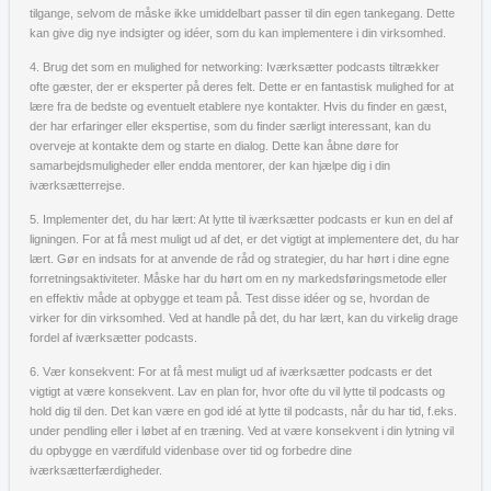
tilgange, selvom de måske ikke umiddelbart passer til din egen tankegang. Dette
kan give dig nye indsigter og idéer, som du kan implementere i din virksomhed.
4. Brug det som en mulighed for networking: Iværksætter podcasts tiltrækker
ofte gæster, der er eksperter på deres felt. Dette er en fantastisk mulighed for at
lære fra de bedste og eventuelt etablere nye kontakter. Hvis du finder en gæst,
der har erfaringer eller ekspertise, som du finder særligt interessant, kan du
overveje at kontakte dem og starte en dialog. Dette kan åbne døre for
samarbejdsmuligheder eller endda mentorer, der kan hjælpe dig i din
iværksætterrejse.
5. Implementer det, du har lært: At lytte til iværksætter podcasts er kun en del af
ligningen. For at få mest muligt ud af det, er det vigtigt at implementere det, du har
lært. Gør en indsats for at anvende de råd og strategier, du har hørt i dine egne
forretningsaktiviteter. Måske har du hørt om en ny markedsføringsmetode eller
en effektiv måde at opbygge et team på. Test disse idéer og se, hvordan de
virker for din virksomhed. Ved at handle på det, du har lært, kan du virkelig drage
fordel af iværksætter podcasts.
6. Vær konsekvent: For at få mest muligt ud af iværksætter podcasts er det
vigtigt at være konsekvent. Lav en plan for, hvor ofte du vil lytte til podcasts og
hold dig til den. Det kan være en god idé at lytte til podcasts, når du har tid, f.eks.
under pendling eller i løbet af en træning. Ved at være konsekvent i din lytning vil
du opbygge en værdifuld videnbase over tid og forbedre dine
iværksætterfærdigheder.