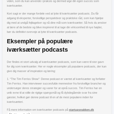
viden, som du kan anvende i praksis og dermed øge din egen succes som
iværksætter.
Kort sagt er der mange fordele ved at lytte til iværksætter podcasts. Du får
adgang til eksperter, forskellige perspektiver og praktiske råd, som kan hjælpe
dig med at undgå fejltagelser og nå dine mål som iværksætter. Så hvis du ønsker
at lære af de bedste og blive inspireret til at tage din virksomhed til nye højder,
bør du definitivt overveje at lytte til iværksætter podcasts.
Eksempler på populære
iværksætter podcasts
Der findes et stort udvalg af iværksætter podcasts, som kan være til stor gavn
for dig som iværksætter. Her er nogle eksempler på populære podcasts, der kan
give dig masser af inspiration og læring:
1. “The Tim Ferriss Show”: Denne podcast er værtet af iværksætter og forfatter
Tim Ferriss. Han interviewer succesfulde mennesker fra forskellige brancher og
undersøger deres strategier og vaner for at opnå succes. Tim Ferriss har en
unik evne til at stille de rigtige spørgsmål og få dybdegående svar fra sine
gæster, hvilket gør denne podcast til en af de mest populære inden for
iværksætteri.
Få mere information om iværksætter podcasts på
startupsnakken.dk