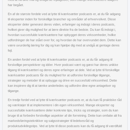
har begået.
En af de største fordele ved at lytte til iværksætter podcasts er, at du får adgang
til eksperter inden for forskellige brancher og områder af erhvervslivet. Disse
eksperter deler generøst deres viden, erfaringer og indsigt i deres podcasts,
hvilket giver dig mulighed for at lære direkte fra de bedste. Du kan få indsigt i,
hvordan succesfulde iværksættere har opbygget deres virksomheder, hvilke
udfordringer de har stået over for, og hvordan de har overvundet dem. Dette kan
være uvurderlig læring for dig og kan hjælpe dig med at undgå at gentage deres
fejl.
En anden fordel ved at lytte til iværksætter podcasts er, at du får adgang til
forskellige perspektiver og idéer. Hver podcast vært og gæst har deres unikke
tilgang til iværksætteri og deres egne erfaringer at dele. Ved at lytte til forskellige
iværksætter podcasts får du mulighed for at udforske forskellige tilgange,
strategier og metoder til at opbygge og drive en succesfuld virksomhed. Dette
kan inspirere dig til at tænke anderledes og udfordre dine egne antagelser og
tilgange.
En tredje fordel ved at lytte til iværksætter podcasts er, at du kan få praktiske råd
og værktøjer til at implementere i din egen virksomhed. Mange eksperter og
succesfulde iværksættere deler konkrete tips, tricks og strategier, som du kan
bruge til at forbedre forskellige aspekter af din forretning. Dette kan omfatte alt fra
markedsføringsteknikker og salgsstrategier til ledelsesråd og
produktudviklingstips. Ved at lytte til disse podcasts kan du få adgang til værdifuld