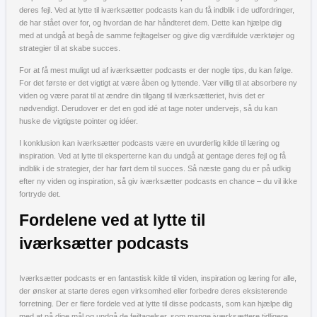
deres fejl. Ved at lytte til iværksætter podcasts kan du få indblik i de udfordringer,
de har stået over for, og hvordan de har håndteret dem. Dette kan hjælpe dig
med at undgå at begå de samme fejltagelser og give dig værdifulde værktøjer og
strategier til at skabe succes.
For at få mest muligt ud af iværksætter podcasts er der nogle tips, du kan følge.
For det første er det vigtigt at være åben og lyttende. Vær villig til at absorbere ny
viden og være parat til at ændre din tilgang til iværksætteriet, hvis det er
nødvendigt. Derudover er det en god idé at tage noter undervejs, så du kan
huske de vigtigste pointer og idéer.
I konklusion kan iværksætter podcasts være en uvurderlig kilde til læring og
inspiration. Ved at lytte til eksperterne kan du undgå at gentage deres fejl og få
indblik i de strategier, der har ført dem til succes. Så næste gang du er på udkig
efter ny viden og inspiration, så giv iværksætter podcasts en chance – du vil ikke
fortryde det.
Fordelene ved at lytte til
iværksætter podcasts
Iværksætter podcasts er en fantastisk kilde til viden, inspiration og læring for alle,
der ønsker at starte deres egen virksomhed eller forbedre deres eksisterende
forretning. Der er flere fordele ved at lytte til disse podcasts, som kan hjælpe dig
med at nå dine mål og undgå de fejltagelser, som mange iværksættere tidligere