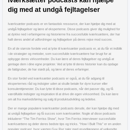
iværksætter podcasts kan hjælpe
dig med at undgå fejltagelser
Iværksætter podcasts er en fantastisk ressource, der kan hjælpe dig med at
undgå fejltagelser og lære af eksperterne. Disse podcasts giver dig mulighed for
at dykke ned i erfaringerne og historierne fra succesfulde iværksættere, der har
haft deres andel af udfordringer og fejltagelser på deres rejse mod succes.
En af de største fordele ved at lytte til iværksætter podcasts er, at du får et indblik
i de strategier og metoder, som succesfulde iværksættere har brugt for at
opbygge deres virksomheder. Du kan lære af deres fejltagelser og undgå at
gentage dem i dine egne projekter. Ved at lytte til deres historier kan du opdage
de faldgruber, de har stødt på, og lære af deres erfaringer.
En stor fordel ved iværksætter podcasts er også, at du får adgang til
eksperternes råd og indsigter uden at skulle betale for dyre kurser eller
konsulenttjenester. Du kan lytte til disse podcasts, når det passer dig, og få
værdifulde indsigter og inspiration til at drive din egen virksomhed. Du kan lære
om alt fra markedsføring og salg til produktudvikling og ledelse.
Der er mange populære iværksætter podcasts derude, der kan hjælpe dig med
at undgå fejltagelser og få succes som iværksætter. Nogle af disse podcasts
inkluderer “The Tim Ferriss Show”, hvor Tim Ferriss interviewer succesfulde
iværksættere og deler deres bedste tips og tricks. “How I Built This” er en anden
populær podcast, hvor værten Guy Raz taler med grundlæggere af velkendte