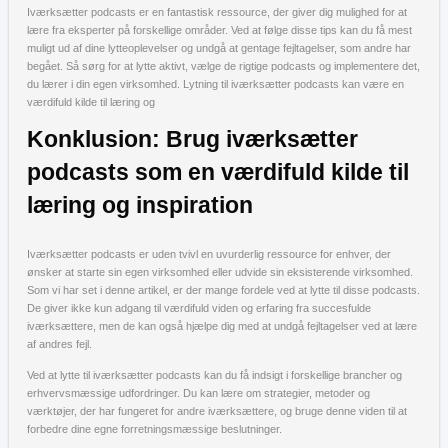
Iværksætter podcasts er en fantastisk ressource, der giver dig mulighed for at
lære fra eksperter på forskellige områder. Ved at følge disse tips kan du få mest
muligt ud af dine lytteoplevelser og undgå at gentage fejltagelser, som andre har
begået. Så sørg for at lytte aktivt, vælge de rigtige podcasts og implementere det,
du lærer i din egen virksomhed. Lytning til iværksætter podcasts kan være en
værdifuld kilde til læring og
Konklusion: Brug iværksætter
podcasts som en værdifuld kilde til
læring og inspiration
Iværksætter podcasts er uden tvivl en uvurderlig ressource for enhver, der
ønsker at starte sin egen virksomhed eller udvide sin eksisterende virksomhed.
Som vi har set i denne artikel, er der mange fordele ved at lytte til disse podcasts.
De giver ikke kun adgang til værdifuld viden og erfaring fra succesfulde
iværksættere, men de kan også hjælpe dig med at undgå fejltagelser ved at lære
af andres fejl.
Ved at lytte til iværksætter podcasts kan du få indsigt i forskellige brancher og
erhvervsmæssige udfordringer. Du kan lære om strategier, metoder og
værktøjer, der har fungeret for andre iværksættere, og bruge denne viden til at
forbedre dine egne forretningsmæssige beslutninger.