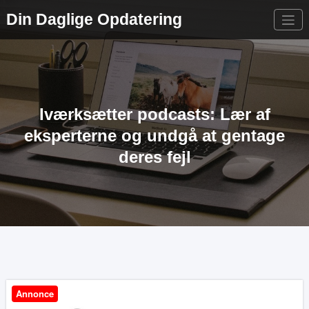
Videre
Din Daglige Opdatering
til
indhold
Iværksætter podcasts: Lær af
eksperterne og undgå at gentage
deres fejl
Annonce