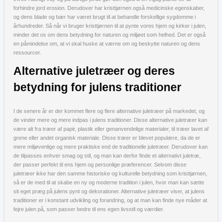
forhindre jord erosion. Derudover har kristtjørnen også medicinske egenskaber,
og dens blade og bær har været brugt til at behandle forskellige sygdomme i
århundreder. Så når vi bruger kristtjørnen til at pynte vores hjem og kirker i julen,
minder det os om dens betydning for naturen og miljøet som helhed. Det er også
en påmindelse om, at vi skal huske at værne om og beskytte naturen og dens
ressourcer.
Alternative juletræer og deres
betydning for julens traditioner
I de senere år er der kommet flere og flere alternative juletræer på markedet, og
de vinder mere og mere indpas i julens traditioner. Disse alternative juletræer kan
være alt fra træer af papir, plastik eller genanvendelige materialer, til træer lavet af
grene eller andet organisk materiale. Disse træer er blevet populære, da de er
mere miljøvenlige og mere praktiske end de traditionelle juletræer. Derudover kan
de tilpasses enhver smag og stil, og man kan derfor finde et alternativt juletræ,
der passer perfekt til ens hjem og personlige præferencer. Selvom disse
juletræer ikke har den samme historiske og kulturelle betydning som kristtjørnen,
så er de med til at skabe en ny og moderne tradition i julen, hvor man kan sætte
sit eget præg på julens pynt og dekorationer. Alternative juletræer viser, at julens
traditioner er i konstant udvikling og forandring, og at man kan finde nye måder at
fejre julen på, som passer bedre til ens egen livsstil og værdier.