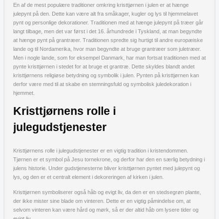
En af de mest populære traditioner omkring kristtjørnen i julen er at hænge
julepynt på den. Dette kan være alt fra småkager, kugler og lys til hjemmelavet
pynt og personlige dekorationer. Traditionen med at hænge julepynt på træer går
langt tilbage, men det var først i det 16. århundrede i Tyskland, at man begyndte
at hænge pynt på grantræer. Traditionen spredte sig hurtigt til andre europæiske
lande og til Nordamerika, hvor man begyndte at bruge grantræer som juletræer.
Men i nogle lande, som for eksempel Danmark, har man fortsat traditionen med at
pynte kristtjørnen i stedet for at bruge et grantræ. Dette skyldes blandt andet
kristtjørnens religiøse betydning og symbolik i julen. Pynten på kristtjørnen kan
derfor være med til at skabe en stemningsfuld og symbolisk juledekoration i
hjemmet.
Kristtjørnens rolle i
julegudstjenester
Kristtjørnens rolle i julegudstjenester er en vigtig tradition i kristendommen.
Tjørnen er et symbol på Jesu tornekrone, og derfor har den en særlig betydning i
julens historie. Under gudstjenesterne bliver kristtjørnen pyntet med julepynt og
lys, og den er et centralt element i dekoreringen af kirken i julen.
Kristtjørnen symboliserer også håb og evigt liv, da den er en stedsegrøn plante,
der ikke mister sine blade om vinteren. Dette er en vigtig påmindelse om, at
selvom vinteren kan være hård og mørk, så er der altid håb om lysere tider og
evigt liv.