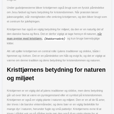
Under gudstjenesterne bliver kristtjørnen også brugt som en fysisk påmindelse
om Jesu fødsel og hans betydning for kristendommen. Når præsten læser
juleevangeliet, står menigheden ofte omkring kristtjørnen, og den bliver brugt som
et centrum for julefejringen.
Kristtjørnen har også en vigtig betydning for miljøet, da den er en naturlig del af
den danske fauna og flora. Det er derfor vigtigt at tage hensyn til naturen,
når
man pynter med kristtjørn,
og kun bruge bæredygtige
kilder.
Alt i alt spiller kristtjørnen en central rolle i julens traditioner og skikke, både i
hjemmet og i kirken. Det er en påmindelse om håb og evigt liv, og det er vigtigt at
værne om denne tradition og dens betydning for kristendommen og naturen.
Kristtjørnens betydning for naturen
og miljøet
Kristtjørnen er en vigtig del af julens traditioner og skikke, men dens betydning
går ud over blot at være en pyntegenstand eller et symbol på kristendommen.
Kristtjørnen er også en vigtig plante i naturen og miljøet. Den er en af de få arter,
der trives i de barske vintermåneder, og dens bær er en vigtig fødekilde for
mange dyr i naturen, herunder fugle og små pattedyr. Kristtjørnens evne til at
trives i dårligt vejr og på dårlige jorde gør den også til en vigtig plante for at