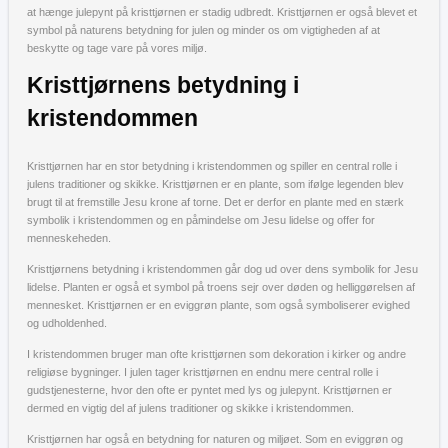
at hænge julepynt på kristtjørnen er stadig udbredt. Kristtjørnen er også blevet et
symbol på naturens betydning for julen og minder os om vigtigheden af at
beskytte og tage vare på vores miljø.
Kristtjørnens betydning i
kristendommen
Kristtjørnen har en stor betydning i kristendommen og spiller en central rolle i
julens traditioner og skikke. Kristtjørnen er en plante, som ifølge legenden blev
brugt til at fremstille Jesu krone af torne. Det er derfor en plante med en stærk
symbolik i kristendommen og en påmindelse om Jesu lidelse og offer for
menneskeheden.
Kristtjørnens betydning i kristendommen går dog ud over dens symbolik for Jesu
lidelse. Planten er også et symbol på troens sejr over døden og helliggørelsen af
mennesket. Kristtjørnen er en eviggrøn plante, som også symboliserer evighed
og udholdenhed.
I kristendommen bruger man ofte kristtjørnen som dekoration i kirker og andre
religiøse bygninger. I julen tager kristtjørnen en endnu mere central rolle i
gudstjenesterne, hvor den ofte er pyntet med lys og julepynt. Kristtjørnen er
dermed en vigtig del af julens traditioner og skikke i kristendommen.
Kristtjørnen har også en betydning for naturen og miljøet. Som en eviggrøn og