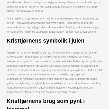
vinterhårdfør plante er kristtjørnen vigtig for mange dyrearter, som kan bruge den
som skjul og føde. Derfor er det vigtigt at tage hensyn til kristtjørnen og andre
planter, når man pynter op til jul.
Alt i alt spiller kristtjørnen en stor rolle i kristendommen og julens traditioner og
skikke. Den symboliserer troens sejr over døden, Jesu lidelse og offer for
menneskeheden og helliggørelsen af mennesket. Samtidig er kristtjørnen vigtig
for naturen og miljøet og skal derfor tages hensyn til, når man pynter op til jul.
Kristtjørnens symbolik i julen
Kristtjørnen er et symbol på liv og håb i kristendommen, og det er derfor ikke
overraskende, at den spiller en central rolle i julens traditioner og skikke.
Kristtjørnens symbolik i julen er tæt forbundet med Kristi fødsel og den genfødsel,
som denne begivenhed repræsenterer. Kristtjørnen symboliserer således ikke
blot livets vedholdenhed, men også genopstandelsen og evigheden. Derfor er det
også en tradition at pynte kristtjørnen med røde bånd og kugler, som
symboliserer Kristi blod og lidelse, samt guld og sølv, som symboliserer hans
guddommelighed og herlighed. I julen er kristtjørnen derfor ikke bare en smuk og
festlig pyntegenstand, men også en påmindelse om Kristi betydning og en
invitation til at reflektere over den religiøse betydning af julen.
Kristtjørnens brug som pynt i