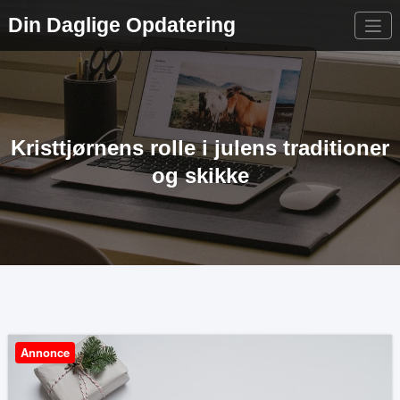
Videre
Din Daglige Opdatering
til
indhold
Kristtjørnens rolle i julens traditioner
og skikke
Annonce