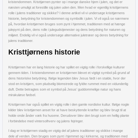
kristendommen. Kristtjørnen pynter op i mange danske hjem i julen, og det er
næsten umuligt at forestille sig julen uden den. Men hvad er egentlig kristtjørnens
rolle i julens traditioner og skikke? I denne artikel vil vi undersøge kristtjørnens
historie, betydning for kristendommen og symbolik i julen. Vi vil også se nærmere
på, hvordan kristtjørnen bruges som pynt i hjemmet, traditionen med at hænge
julepynt på den, dens rolle i julegudstjenester og dens betydning for naturen og
miljøet. Endelig vil vi også undersøge alternative juletræer og deres betydning for
julens traditioner.
Kristtjørnens historie
Kristtjørnen har en lang historie og har spillet en vigtig rolle i forskellige kulturer
gennem tiden. I kristendommen er kristtjørnen blevet et vigtigt symbol på grund af
dens historiske betydning. Ifølge legenden blev Jesus født i en stalde, hvor der
stod en kristtjørn, som pludselig blomstrede og fyldte rummet med en vidunderlig
duft. Dette betragtes som et symbol på Jesus’ guddommelige natur og hans
mirakuløse fødsel.
Kristtjørnen har også spillet en vigtig rolle i den gamle nordiske kultur. Ifølge nogle
kilder blev kristtjørnen anset for at have beskyttende kræfter og blev brugt til at
holde onde ånder væk fra husene. Derudover blev den brugt som en hellig plante
i forbindelse med vintersolhverv og julens fejringer.
I dag er kristtjørnen stadig en vigtig del af julens traditioner og skikke i mange
dele af verden. Den bruges som pynt i hjemmet og i kirkerne, og traditionen med