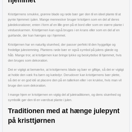
hjemmet
Kristtjørnens smukke, grønne blade og røde bær gør den til en ideel plante til at
pynte hjemmet i julen. Mange mennesker bruger kristtjørn som en del af deres
juledekorationer, enten i form af en lille gren på et bord eller som en større plante i
vindueskarmen. Kristtjørnen kan også bruges i en krans eller som en del af en
guirlande, der kan hænges op i hjemmet.
Kristtjørnen har en naturlig skønhed, der passer perfekt til den hyggelige og
fredelige julestemning. Plantens røde bær er også symbol på julens glæde og
håb. Mange tror, at kristtjørnen kan bringe lykke og beskyttelse til hjemmet, hvis
den bruges som dekoration.
Det er vigtigt at bemærke, at kristtjørnens blade og bær er giftige, så det er vigtigt
at holde den væk fra børn og kæledyr. Derudover kan kristtjørnens bær plette,
så det er en god idé at placere den på en tallerken eller i en krukke, hvis man vil
bruge den som dekoration.
I mange hjem er kristtjørnen en vigtig del af juletraditionen, og dens skønhed og
symbolik gør den til en værdsat plante i julen.
Traditionen med at hænge julepynt
på kristtjørnen