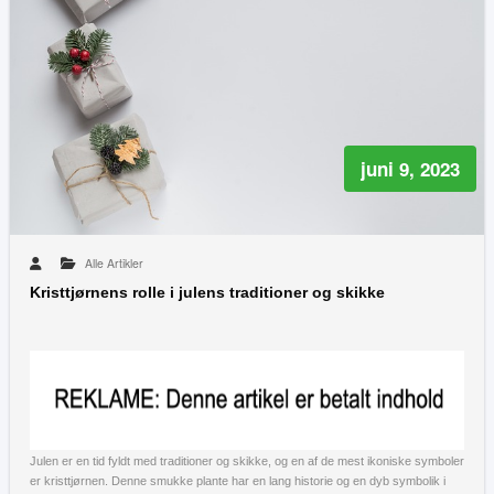
juni 9, 2023
Alle Artikler
Kristtjørnens rolle i julens traditioner og skikke
Julen er en tid fyldt med traditioner og skikke, og en af de mest ikoniske symboler
er kristtjørnen. Denne smukke plante har en lang historie og en dyb symbolik i