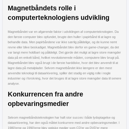
Magnetbåndets rolle i
computerteknologiens udvikling
Magnetbåndet var en afgørende faktor i udviklingen af computerteknologien. Da
den første computer blev opfundet, brugte den huller i papirbånd til at lagre og
behandle data. Men papirbåndene var ikke særlig pålidelige, og de kunne nemt
revne eller blive beskadiget. Magnetbåndet blev derfor en game-changer, da det
var langt mere holdbart og pålideligt. Det gjorde det muligt at lagre store mængder
data på en enkelt bånd, hvilket revolutionerede måden, computere blev brugt på.
Magnetbåndet blev også brugt i de første harddiske, hvor det blev anvendt til at
lagre data på metalplader. Selvom magnetbåndet ikke længere er den mest
anvendte teknologi til dataarkivering, spiller det stadig en vigtig rolle i nogle
industrier og i forskning, hvor det bruges til at lagre store mængder data til senere
analyse.
Konkurrencen fra andre
opbevaringsmedier
Selvom magnetbåndsteknologien har haft stor succes i både lydoptagelse og
dataarkivering, har den også måttet konkurrere med andre opbevaringsmedier. I
1980’erne og 1990’erne blev optiske medier som CD’er og DVD’er mere