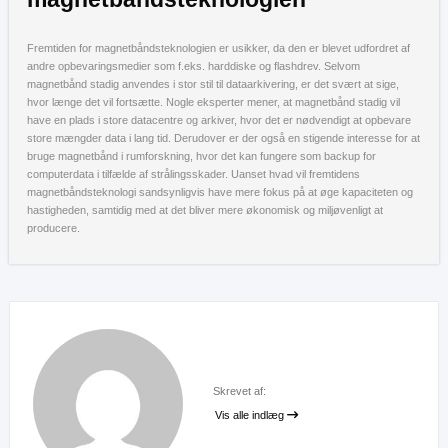
Fremtiden for magnetbåndsteknologien er usikker, da den er blevet udfordret af
andre opbevaringsmedier som f.eks. harddiske og flashdrev. Selvom
magnetbånd stadig anvendes i stor stil til dataarkivering, er det svært at sige,
hvor længe det vil fortsætte. Nogle eksperter mener, at magnetbånd stadig vil
have en plads i store datacentre og arkiver, hvor det er nødvendigt at opbevare
store mængder data i lang tid. Derudover er der også en stigende interesse for at
bruge magnetbånd i rumforskning, hvor det kan fungere som backup for
computerdata i tilfælde af strålingsskader. Uanset hvad vil fremtidens
magnetbåndsteknologi sandsynligvis have mere fokus på at øge kapaciteten og
hastigheden, samtidig med at det bliver mere økonomisk og miljøvenligt at
producere.
Skrevet af:
Vis alle indlæg