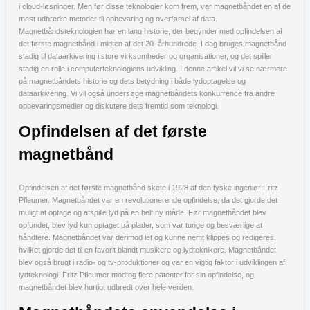
i cloud-løsninger. Men før disse teknologier kom frem, var magnetbåndet en af de
mest udbredte metoder til opbevaring og overførsel af data.
Magnetbåndsteknologien har en lang historie, der begynder med opfindelsen af
det første magnetbånd i midten af det 20. århundrede. I dag bruges magnetbånd
stadig til dataarkivering i store virksomheder og organisationer, og det spiller
stadig en rolle i computerteknologiens udvikling. I denne artikel vil vi se nærmere
på magnetbåndets historie og dets betydning i både lydoptagelse og
dataarkivering. Vi vil også undersøge magnetbåndets konkurrence fra andre
opbevaringsmedier og diskutere dets fremtid som teknologi.
Opfindelsen af det første
magnetbånd
Opfindelsen af det første magnetbånd skete i 1928 af den tyske ingeniør Fritz
Pfleumer. Magnetbåndet var en revolutionerende opfindelse, da det gjorde det
muligt at optage og afspille lyd på en helt ny måde. Før magnetbåndet blev
opfundet, blev lyd kun optaget på plader, som var tunge og besværlige at
håndtere. Magnetbåndet var derimod let og kunne nemt klippes og redigeres,
hvilket gjorde det til en favorit blandt musikere og lydteknikere. Magnetbåndet
blev også brugt i radio- og tv-produktioner og var en vigtig faktor i udviklingen af
lydteknologi. Fritz Pfleumer modtog flere patenter for sin opfindelse, og
magnetbåndet blev hurtigt udbredt over hele verden.