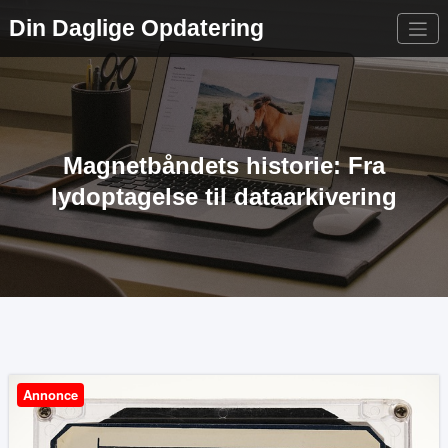
Videre
Din Daglige Opdatering
til
indhold
Magnetbåndets historie: Fra
lydoptagelse til dataarkivering
Annonce