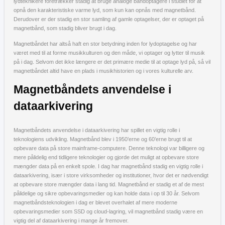
lydteknikere foretrækker stadig at bruge analoge båndoptagere i studiet for at
opnå den karakteristiske varme lyd, som kun kan opnås med magnetbånd.
Derudover er der stadig en stor samling af gamle optagelser, der er optaget på
magnetbånd, som stadig bliver brugt i dag.
Magnetbåndet har altså haft en stor betydning inden for lydoptagelse og har
været med til at forme musikkulturen og den måde, vi optager og lytter til musik
på i dag. Selvom det ikke længere er det primære medie til at optage lyd på, så vil
magnetbåndet altid have en plads i musikhistorien og i vores kulturelle arv.
Magnetbåndets anvendelse i
dataarkivering
Magnetbåndets anvendelse i dataarkivering har spillet en vigtig rolle i
teknologiens udvikling. Magnetbånd blev i 1950’erne og 60’erne brugt til at
opbevare data på store mainframe-computere. Denne teknologi var billigere og
mere pålidelig end tidligere teknologier og gjorde det muligt at opbevare store
mængder data på en enkelt spole. I dag har magnetbånd stadig en vigtig rolle i
dataarkivering, især i store virksomheder og institutioner, hvor det er nødvendigt
at opbevare store mængder data i lang tid. Magnetbånd er stadig et af de mest
pålidelige og sikre opbevaringsmedier og kan holde data i op til 30 år. Selvom
magnetbåndsteknologien i dag er blevet overhalet af mere moderne
opbevaringsmedier som SSD og cloud-lagring, vil magnetbånd stadig være en
vigtig del af dataarkivering i mange år fremover.