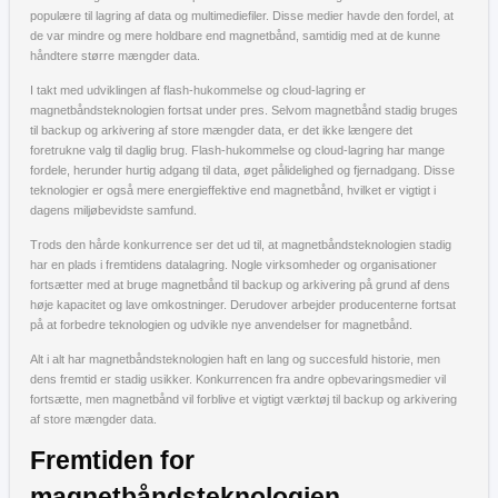
populære til lagring af data og multimediefiler. Disse medier havde den fordel, at
de var mindre og mere holdbare end magnetbånd, samtidig med at de kunne
håndtere større mængder data.
I takt med udviklingen af flash-hukommelse og cloud-lagring er
magnetbåndsteknologien fortsat under pres. Selvom magnetbånd stadig bruges
til backup og arkivering af store mængder data, er det ikke længere det
foretrukne valg til daglig brug. Flash-hukommelse og cloud-lagring har mange
fordele, herunder hurtig adgang til data, øget pålidelighed og fjernadgang. Disse
teknologier er også mere energieffektive end magnetbånd, hvilket er vigtigt i
dagens miljøbevidste samfund.
Trods den hårde konkurrence ser det ud til, at magnetbåndsteknologien stadig
har en plads i fremtidens datalagring. Nogle virksomheder og organisationer
fortsætter med at bruge magnetbånd til backup og arkivering på grund af dens
høje kapacitet og lave omkostninger. Derudover arbejder producenterne fortsat
på at forbedre teknologien og udvikle nye anvendelser for magnetbånd.
Alt i alt har magnetbåndsteknologien haft en lang og succesfuld historie, men
dens fremtid er stadig usikker. Konkurrencen fra andre opbevaringsmedier vil
fortsætte, men magnetbånd vil forblive et vigtigt værktøj til backup og arkivering
af store mængder data.
Fremtiden for
magnetbåndsteknologien