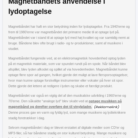
Magnetbåndets anvendelse i
lydoptagelse
Magnetbåndet har haft en stor betydning inden for lydoptagelse. Fra 1940’erne og
frem til 1980’erne var magnetbåndet det primære medie til at optage lyd på.
Magnetbåndet var i stand til at optage lyd med høj kvalitet og var samtidig nemt at
bruge. Båndene blev ofte brugt i radio- og tv-produktioner, samt af musikere i
studiet.
Magnetbåndet fungerede ved, at en elektromagnetisk hovedenhed optog lyden
på et magnetisk materiale, som var spundet rundt på en spole. Når båndet blev
afspillet, blev lyden afkodet og spillet af via hovedenheden. Magnetbåndet kunne
optage flere spor ad gangen, hvilket gjorde det muligt at lave flersporsoptagelser,
hvor man kunne optage forskellige instrumenter eller vokaler på hver sit spor.
Dette gjorde det lettere at redigere i lyden og skabe et færdigt produkt.
Magnetbåndet var også en vigtig del af den musikalske udvikling i 1960’erne og
70’erne. Den såkaldte “analoge lyd” blev skabt ved at
optage musikken på
magnetbånd og derefter overføre det til vinylplader.
Denne proces gav en varm og fyldig lyd, som mange musikere og lydteknikere
stadig foretrækker i dag.
Selvom magnetbåndet i dag er blevet erstattet af digitale medier som CD’er og
MP3-filer, så har båndene stadig en stor kulturel betydning. Mange musikere og