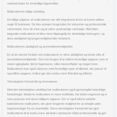
redskab inden for forskellige fagområder.
Multicutternes tidlige udvikling
De tidlige udgaver af multicutteren var ofte begrænset til kun at kunne udføre
nogle få funktioner. De blev primært brugt inden for industrien og professionelle
værksteder, hvor de viste sig at være uundværlige værktøjer. Med tiden
begyndte multicutteren at blive mere tilgængelig for almindelige forbrugere, og
dens alsidighed og brugervenlighed blev forbedret.
Multicutterens alsidighed og anvendelsesmuligheder
En af de største fordele ved multicutteren er dens alsidighed og brede vifte af
anvendelsesmuligheder. Den kan bruges til at udføre forskellige opgaver som at
skære gipsplader, fjerne fugemasse, slibe træoverflader og meget mere.
Multicutteren kan også udstyres med forskellige typer af tilbehør, der passer til
specifikke opgaver, hvilket gør den endnu mere fleksibel og effektiv.
Teknologiske fremskridt og innovationer
Med den teknologiske udvikling har multicutteren også gennemgået betydelige
forbedringer. Moderne multicuttere er mere kraftfulde, har bedre ergonomi og er
mere præcise end deres tidligere udgaver. Der er også blevet udviklet
batteridrevne multicuttere, der giver brugerne mulighed for at arbejde uden
begrænsninger fra en strømkilde. Disse teknologiske fremskridt har gjort
multicutteren til et endnu mere attraktivt værktøj for både professionelle og gør-