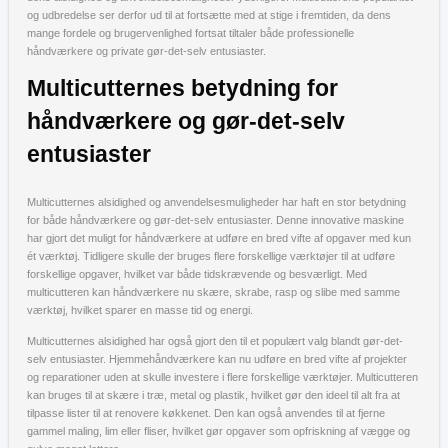
og udbredelse ser derfor ud til at fortsætte med at stige i fremtiden, da dens
mange fordele og brugervenlighed fortsat tiltaler både professionelle
håndværkere og private gør-det-selv entusiaster.
Multicutternes betydning for
håndværkere og gør-det-selv
entusiaster
Multicutternes alsidighed og anvendelsesmuligheder har haft en stor betydning
for både håndværkere og gør-det-selv entusiaster. Denne innovative maskine
har gjort det muligt for håndværkere at udføre en bred vifte af opgaver med kun
ét værktøj. Tidligere skulle der bruges flere forskellige værktøjer til at udføre
forskellige opgaver, hvilket var både tidskrævende og besværligt. Med
multicutteren kan håndværkere nu skære, skrabe, rasp og slibe med samme
værktøj, hvilket sparer en masse tid og energi.
Multicutternes alsidighed har også gjort den til et populært valg blandt gør-det-
selv entusiaster. Hjemmehåndværkere kan nu udføre en bred vifte af projekter
og reparationer uden at skulle investere i flere forskellige værktøjer. Multicutteren
kan bruges til at skære i træ, metal og plastik, hvilket gør den ideel til alt fra at
tilpasse lister til at renovere køkkenet. Den kan også anvendes til at fjerne
gammel maling, lim eller fliser, hvilket gør opgaver som opfriskning af vægge og