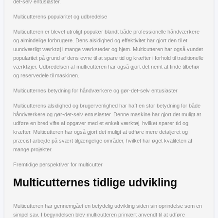
det-selv entusiaster.
Multicutterens popularitet og udbredelse
Multicutteren er blevet utroligt populær blandt både professionelle håndværkere
og almindelige forbrugere. Dens alsidighed og effektivitet har gjort den til et
uundværligt værktøj i mange værksteder og hjem. Multicutteren har også vundet
popularitet på grund af dens evne til at spare tid og kræfter i forhold til traditionelle
værktøjer. Udbredelsen af multicutteren har også gjort det nemt at finde tilbehør
og reservedele til maskinen.
Multicutternes betydning for håndværkere og gør-det-selv entusiaster
Multicutterens alsidighed og brugervenlighed har haft en stor betydning for både
håndværkere og gør-det-selv entusiaster. Denne maskine har gjort det muligt at
udføre en bred vifte af opgaver med et enkelt værktøj, hvilket sparer tid og
kræfter. Multicutteren har også gjort det muligt at udføre mere detaljeret og
præcist arbejde på svært tilgængelige områder, hvilket har øget kvaliteten af
mange projekter.
Fremtidige perspektiver for multicutter
Multicutternes tidlige udvikling
Multicutteren har gennemgået en betydelig udvikling siden sin oprindelse som en
simpel sav. I begyndelsen blev multicutteren primært anvendt til at udføre