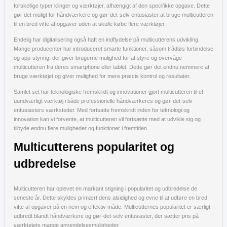
forskellige typer klinger og værktøjer, afhængigt af den specifikke opgave. Dette
gør det muligt for håndværkere og gør-det-selv entusiaster at bruge multicutteren
til en bred vifte af opgaver uden at skulle købe flere værktøjer.
Endelig har digitalisering også haft en indflydelse på multicutterens udvikling.
Mange producenter har introduceret smarte funktioner, såsom trådløs forbindelse
og app-styring, der giver brugerne mulighed for at styre og overvåge
multicutteren fra deres smartphone eller tablet. Dette gør det endnu nemmere at
bruge værktøjet og giver mulighed for mere præcis kontrol og resultater.
Samlet set har teknologiske fremskridt og innovationer gjort multicutteren til et
uundværligt værktøj i både professionelle håndværkeres og gør-det-selv
entusiasters værksteder. Med fortsatte fremskridt inden for teknologi og
innovation kan vi forvente, at multicutteren vil fortsætte med at udvikle sig og
tilbyde endnu flere muligheder og funktioner i fremtiden.
Multicutterens popularitet og
udbredelse
Multicutteren har oplevet en markant stigning i popularitet og udbredelse de
seneste år. Dette skyldes primært dens alsidighed og evne til at udføre en bred
vifte af opgaver på en nem og effektiv måde. Multicutternes popularitet er særligt
udbredt blandt håndværkere og gør-det-selv entusiaster, der sætter pris på
værktøjets mange anvendelsesmuligheder.