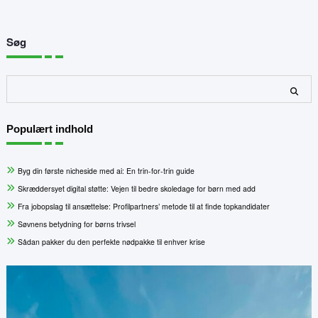
Søg
Søg
Populært indhold
Byg din første nicheside med ai: En trin-for-trin guide
Skræddersyet digital støtte: Vejen til bedre skoledage for børn med add
Fra jobopslag til ansættelse: Profilpartners’ metode til at finde topkandidater
Søvnens betydning for børns trivsel
Sådan pakker du den perfekte nødpakke til enhver krise