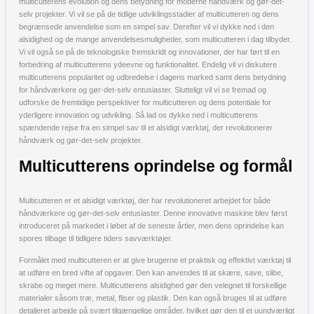
multicutterens evolution og dens betydning for moderne håndværk og gør-det-
selv projekter. Vi vil se på de tidlige udviklingsstadier af multicutteren og dens
begrænsede anvendelse som en simpel sav. Derefter vil vi dykke ned i den
alsidighed og de mange anvendelsesmuligheder, som multicutteren i dag tilbyder.
Vi vil også se på de teknologiske fremskridt og innovationer, der har ført til en
forbedring af multicutterens ydeevne og funktionalitet. Endelig vil vi diskutere
multicutterens popularitet og udbredelse i dagens marked samt dens betydning
for håndværkere og gør-det-selv entusiaster. Slutteligt vil vi se fremad og
udforske de fremtidige perspektiver for multicutteren og dens potentiale for
yderligere innovation og udvikling. Så lad os dykke ned i multicutterens
spændende rejse fra en simpel sav til et alsidigt værktøj, der revolutionerer
håndværk og gør-det-selv projekter.
Multicutterens oprindelse og formål
Multicutteren er et alsidigt værktøj, der har revolutioneret arbejdet for både
håndværkere og gør-det-selv entusiaster. Denne innovative maskine blev først
introduceret på markedet i løbet af de seneste årtier, men dens oprindelse kan
spores tilbage til tidligere tiders savværktøjer.
Formålet med multicutteren er at give brugerne et praktisk og effektivt værktøj til
at udføre en bred vifte af opgaver. Den kan anvendes til at skære, save, slibe,
skrabe og meget mere. Multicutterens alsidighed gør den velegnet til forskellige
materialer såsom træ, metal, fliser og plastik. Den kan også bruges til at udføre
detaljeret arbejde på svært tilgængelige områder, hvilket gør den til et uundværligt