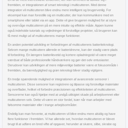
fremtiden, er integrationen af smart teknologi i multicutteren. Med denne
integration vil multicutteren blive endnu mere intelligent og brugervenlig. For
eksempel kan man forestille sig en multicutter, der kan kommunikere med en
smartphone eller tablet via en app. Dette vil give brugeren mulighed for at styre
og overvåge multicutteren på en mere intuitiv og effektiv måde. Appen kunne
også indeholde tutorials og vejledninger til forskellige projekter, så brugeren kan
få mest muligt ud af multicutterens mange funktioner.
En anden potentiel udvikling er forbedringen af multicutterens batteriteknologi.
Selvom mange multicuttere allerede er batteridrevne, kan der stadig være plads
til forbedring. En længere batterilevetid og kortere opladningstid vil være meget
værdsat af både professionelle håndværkere og gør-det-selv entusiaster.
Derudover kan udviklingen af mere miljøvenlige batterier være et fokusområde i
fremtiden, da bæredygtighed og grøn teknologi bliver stadig vigtigere.
En tredje spændende mulighed er integrationen af avancerede sensorer i
multicutteren. Disse sensorer kan registrere og tilpasse sig forskellige materialer
og overflader, hvilket vil forbedre præcisionen og effektiviteten af multicutteren.
Sensorerne kan også hjælpe med at undgå utilsigtet skade på arbejdsemnet eller
multicutteren selv. Dette vil være en stor fordel, især når man arbejder med
følsomme materialer eller i trange arbejdsområder.
Endelig kan man forvente, at multicutteren vil blive endnu mere alsidig og have
flere funktioner i fremtiden. Vi har allerede set, hvordan multicutteren er blevet
brugt til at udføre en bred vifte af opgaver, herunder at skære, slibe, skrabe og