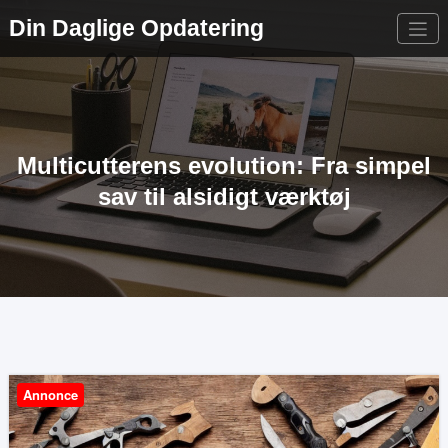
Videre
Din Daglige Opdatering
til
indhold
Multicutterens evolution: Fra simpel
sav til alsidigt værktøj
Annonce