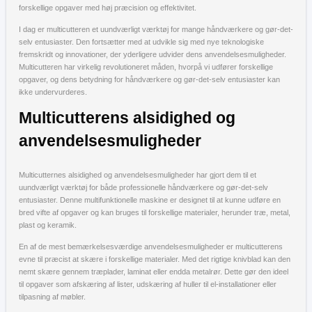
forskellige opgaver med høj præcision og effektivitet.
I dag er multicutteren et uundværligt værktøj for mange håndværkere og gør-det-
selv entusiaster. Den fortsætter med at udvikle sig med nye teknologiske
fremskridt og innovationer, der yderligere udvider dens anvendelsesmuligheder.
Multicutteren har virkelig revolutioneret måden, hvorpå vi udfører forskellige
opgaver, og dens betydning for håndværkere og gør-det-selv entusiaster kan
ikke undervurderes.
Multicutterens alsidighed og
anvendelsesmuligheder
Multicutternes alsidighed og anvendelsesmuligheder har gjort dem til et
uundværligt værktøj for både professionelle håndværkere og gør-det-selv
entusiaster. Denne multifunktionelle maskine er designet til at kunne udføre en
bred vifte af opgaver og kan bruges til forskellige materialer, herunder træ, metal,
plast og keramik.
En af de mest bemærkelsesværdige anvendelsesmuligheder er multicutterens
evne til præcist at skære i forskellige materialer. Med det rigtige knivblad kan den
nemt skære gennem træplader, laminat eller endda metalrør. Dette gør den ideel
til opgaver som afskæring af lister, udskæring af huller til el-installationer eller
tilpasning af møbler.