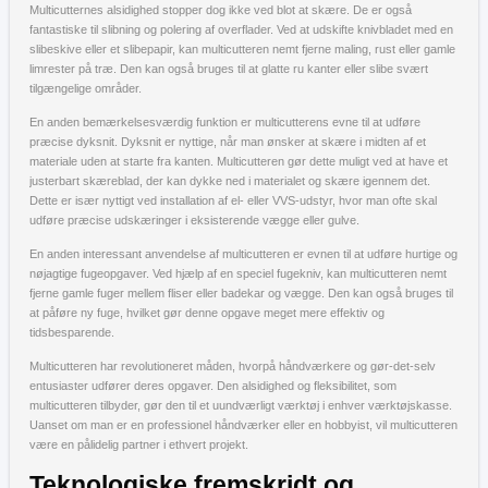
Multicutternes alsidighed stopper dog ikke ved blot at skære. De er også
fantastiske til slibning og polering af overflader. Ved at udskifte knivbladet med en
slibeskive eller et slibepapir, kan multicutteren nemt fjerne maling, rust eller gamle
limrester på træ. Den kan også bruges til at glatte ru kanter eller slibe svært
tilgængelige områder.
En anden bemærkelsesværdig funktion er multicutterens evne til at udføre
præcise dyksnit. Dyksnit er nyttige, når man ønsker at skære i midten af et
materiale uden at starte fra kanten. Multicutteren gør dette muligt ved at have et
justerbart skæreblad, der kan dykke ned i materialet og skære igennem det.
Dette er især nyttigt ved installation af el- eller VVS-udstyr, hvor man ofte skal
udføre præcise udskæringer i eksisterende vægge eller gulve.
En anden interessant anvendelse af multicutteren er evnen til at udføre hurtige og
nøjagtige fugeopgaver. Ved hjælp af en speciel fugekniv, kan multicutteren nemt
fjerne gamle fuger mellem fliser eller badekar og vægge. Den kan også bruges til
at påføre ny fuge, hvilket gør denne opgave meget mere effektiv og
tidsbesparende.
Multicutteren har revolutioneret måden, hvorpå håndværkere og gør-det-selv
entusiaster udfører deres opgaver. Den alsidighed og fleksibilitet, som
multicutteren tilbyder, gør den til et uundværligt værktøj i enhver værktøjskasse.
Uanset om man er en professionel håndværker eller en hobbyist, vil multicutteren
være en pålidelig partner i ethvert projekt.
Teknologiske fremskridt og