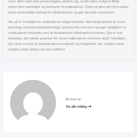
save. Men i takt med at teknologien udvikler sig, vil det være muligt at tilføje
endnu flere værktøjer og funktioner til multicutteren. Dette vil gøre den til et endnu
mere uundværligt værktøj for håndværkere og gør-det-selv entusiaster.
Alt i alt er fremtiden for multicutteren meget lovende. Med integrationen af smart
teknologi, forbedret batteriteknologi, avancerede sensorer og øget alsidighed vil
multicutteren fortsætte med at revolutionere håndværksverdenen. Det er kun
fantasien, der sætter grænser for, hvad multicutteren vil kunne opnå i fremtiden,
og vi kan se frem til spændende innovationer og muligheder, der vil gøre vores
arbejde endnu lettere og mere effektivt.
Skrevet af:
Vis alle indlæg