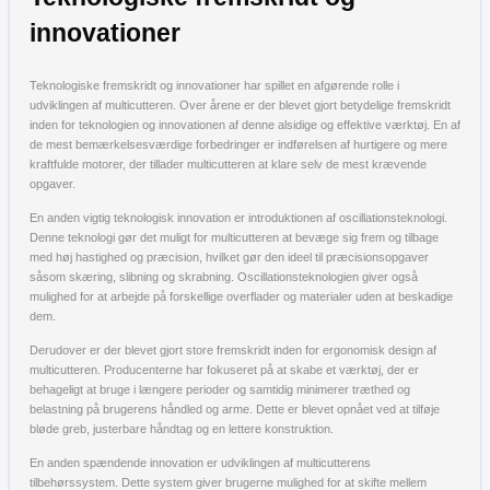
innovationer
Teknologiske fremskridt og innovationer har spillet en afgørende rolle i
udviklingen af multicutteren. Over årene er der blevet gjort betydelige fremskridt
inden for teknologien og innovationen af denne alsidige og effektive værktøj. En af
de mest bemærkelsesværdige forbedringer er indførelsen af ​​hurtigere og mere
kraftfulde motorer, der tillader multicutteren at klare selv de mest krævende
opgaver.
En anden vigtig teknologisk innovation er introduktionen af ​​oscillationsteknologi.
Denne teknologi gør det muligt for multicutteren at bevæge sig frem og tilbage
med høj hastighed og præcision, hvilket gør den ideel til præcisionsopgaver
såsom skæring, slibning og skrabning. Oscillationsteknologien giver også
mulighed for at arbejde på forskellige overflader og materialer uden at beskadige
dem.
Derudover er der blevet gjort store fremskridt inden for ergonomisk design af
multicutteren. Producenterne har fokuseret på at skabe et værktøj, der er
behageligt at bruge i længere perioder og samtidig minimerer træthed og
belastning på brugerens håndled og arme. Dette er blevet opnået ved at tilføje
bløde greb, justerbare håndtag og en lettere konstruktion.
En anden spændende innovation er udviklingen af ​​multicutterens
tilbehørssystem. Dette system giver brugerne mulighed for at skifte mellem