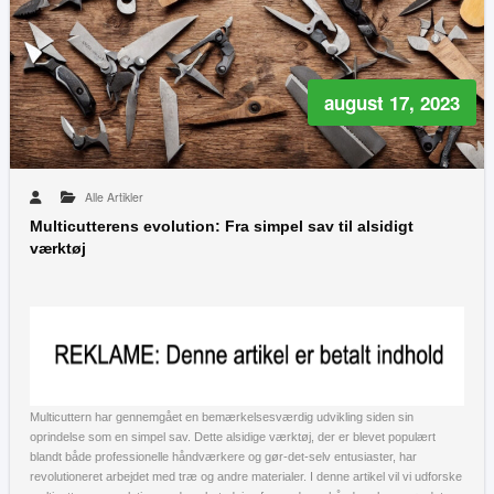
august 17, 2023
Alle Artikler
Multicutterens evolution: Fra simpel sav til alsidigt
værktøj
Multicuttern har gennemgået en bemærkelsesværdig udvikling siden sin
oprindelse som en simpel sav. Dette alsidige værktøj, der er blevet populært
blandt både professionelle håndværkere og gør-det-selv entusiaster, har
revolutioneret arbejdet med træ og andre materialer. I denne artikel vil vi udforske