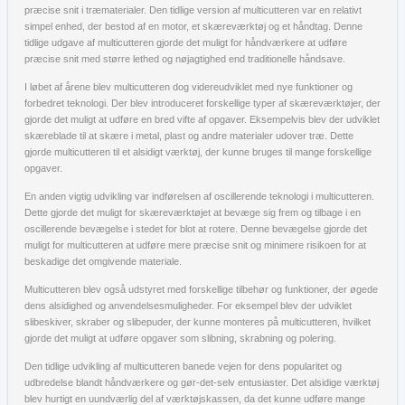
præcise snit i træmaterialer. Den tidlige version af multicutteren var en relativt
simpel enhed, der bestod af en motor, et skæreværktøj og et håndtag. Denne
tidlige udgave af multicutteren gjorde det muligt for håndværkere at udføre
præcise snit med større lethed og nøjagtighed end traditionelle håndsave.
I løbet af årene blev multicutteren dog videreudviklet med nye funktioner og
forbedret teknologi. Der blev introduceret forskellige typer af skæreværktøjer, der
gjorde det muligt at udføre en bred vifte af opgaver. Eksempelvis blev der udviklet
skæreblade til at skære i metal, plast og andre materialer udover træ. Dette
gjorde multicutteren til et alsidigt værktøj, der kunne bruges til mange forskellige
opgaver.
En anden vigtig udvikling var indførelsen af oscillerende teknologi i multicutteren.
Dette gjorde det muligt for skæreværktøjet at bevæge sig frem og tilbage i en
oscillerende bevægelse i stedet for blot at rotere. Denne bevægelse gjorde det
muligt for multicutteren at udføre mere præcise snit og minimere risikoen for at
beskadige det omgivende materiale.
Multicutteren blev også udstyret med forskellige tilbehør og funktioner, der øgede
dens alsidighed og anvendelsesmuligheder. For eksempel blev der udviklet
slibeskiver, skraber og slibepuder, der kunne monteres på multicutteren, hvilket
gjorde det muligt at udføre opgaver som slibning, skrabning og polering.
Den tidlige udvikling af multicutteren banede vejen for dens popularitet og
udbredelse blandt håndværkere og gør-det-selv entusiaster. Det alsidige værktøj
blev hurtigt en uundværlig del af værktøjskassen, da det kunne udføre mange