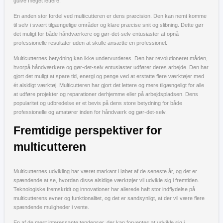
gulve meget lettere.
En anden stor fordel ved multicutteren er dens præcision. Den kan nemt komme
til selv i svært tilgængelige områder og klare præcise snit og slibning. Dette gør
det muligt for både håndværkere og gør-det-selv entusiaster at opnå
professionelle resultater uden at skulle ansætte en professionel.
Multicutternes betydning kan ikke undervurderes. Den har revolutioneret måden,
hvorpå håndværkere og gør-det-selv entusiaster udfører deres arbejde. Den har
gjort det muligt at spare tid, energi og penge ved at erstatte flere værktøjer med
ét alsidigt værktøj. Multicutteren har gjort det lettere og mere tilgængeligt for alle
at udføre projekter og reparationer derhjemme eller på arbejdspladsen. Dens
popularitet og udbredelse er et bevis på dens store betydning for både
professionelle og amatører inden for håndværk og gør-det-selv.
Fremtidige perspektiver for
multicutteren
Multicutternes udvikling har været markant i løbet af de seneste år, og det er
spændende at se, hvordan disse alsidige værktøjer vil udvikle sig i fremtiden.
Teknologiske fremskridt og innovationer har allerede haft stor indflydelse på
multicutterens evner og funktionalitet, og det er sandsynligt, at der vil være flere
spændende muligheder i vente.
En af de mest interessante tendenser, der kan forventes at udvikle sig i