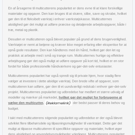
En af årsagerne til multicutterens popularitet er dens evne til at klare forskellige
materialer og opgaver. Den kan bruges til at skære, slibe, save og skrabe, hvilket
gør den til et fleksibelt værktøj i enhver værkstøjskasse. Multicutternes
alsidighed gør det muligt at udføre præcise og detaljerede arbejdsopgaver, både i
træ, metal og plastik.
Desuden er multicutteren også blevet populær på grund af dens brugervenlighed.
Værktøjet er nemt at betjene og kræver ikke meget erfaring eller ekspertise for at
opnå gode resultater. Den kan håndteres med én hånd, hvilket gør den let og
praktisk at arbejde med i små og trange rum. Multicutternes hurtige og effektive
arbejdsgang gør det også muligt at udføre opgaver på kort tid, hvilket er en stor
fordel for både professionelle håndværkere og gør-det-selv entusiaster.
Multicutterens popularitet har også spredt sig til private hjem, hvor stadig flere
vælger at investere i dette alsidige værktøj. Den brede vifte af opgaver, som
multicutteren kan udføre, gør den til et uundværligt redskab i enhver gør-det-selv
projekt. Multicutternes popularitet og udbredelse har medført et større udvalg af
modeller og mærker på markedet,
hvilket gør det muligt for forbrugerne at
vælge den multicutter,
der bedst passer til deres behov og
budget.
I takt med multicutterens stigende popularitet og udbredelse er der også blevet
udviklet flere tilbehørsdele og tilpasningsmuligheder til værktøjet. Dette gør det
muligt at tilpasse multicutteren til specifikke opgaver og materialer, hvilket øger
dens alsidighed og anvendelsesmuligheder yderligere. Multicutterens popularitet