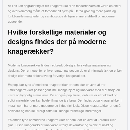
Alt i alt kan opgradering af din knagerække til en moderne version være en enkel
og overkommelig måde at forbedre dit hjem på. Det vil give dig mere plads og
funktionelle muligheder og samtidig give dit hjem et mere stilfuldt og moderne
udseende.
Hvilke forskellige materialer og
designs findes der på moderne
knagerækker?
Moderne knagerækker findes i et bredt udvalg af forskellige materialer og
designs. Der er noget for enhver smag, uanset om du er til minimalistisk og enkelt
design eller mere dekorative og farverige knagerækker.
En populær type af moderne knagerækker er dem, der er lavet af træ.
Træknagerækker passer godt ind i mange hjem og kan være med til at tilføje en
varm og hyggelig atmosfære. De er også populære, fordi træ er et holdbart og
solidt materiale, der kan holde til mange års brug. Der findes også knagerækker i
metal, som har et mere moderne og industrielt look. Disse knagerækker er også
holdbare og kan se utroligt flotte ud i mange forskellige indretninger.
En anden type af moderne knagerækker er dem, der er lavet af keramik eller
glas. Disse knagerækker kan være utroligt dekorative og skabe et unikt og