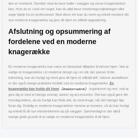
den er monteret. Derefter skal du bore huller i væggen og skrue knagerækken
fast. Hvis du er i tvivl om noget, kan du altid læse monteringsvejledningen eller
søge hjælp fra en professionel. Med disse trin kan du nemt og enkelt montere din
nye moderne knagerække og give dit hjem en stilfuld opgradering.
Afslutning og opsummering af
fordelene ved en moderne
knagerække
En moderne knagerække kan være en fantastisk tilføjelse til ethvert hjem. Ved at
vælge en knagerække i et moderne design og i en stil, der passer til din
indretning, kan du hurtigt og nemt give dit hjem et stilfuldt løft. Udover æstetikken
er der også mange praktiske fordele ved en moderne knagerække.
En
knagerække kan holde dit hjem
organiseret og rent, ved at
give dig et sted at hænge overtøj, tasker og accessories. Det kan også gøre din
hverdag lettere, da du hurtigt kan finde det, du skal bruge, når det hænger lige
foran dig. Endelig er moderne knagerækker nemme at montere, så du kan hurtigt
og enkelt få dit nye interiørelement op på væggen. Sammenlagt er der altså
mange gode grunde til at vælge en moderne knagerække til dit hjem.