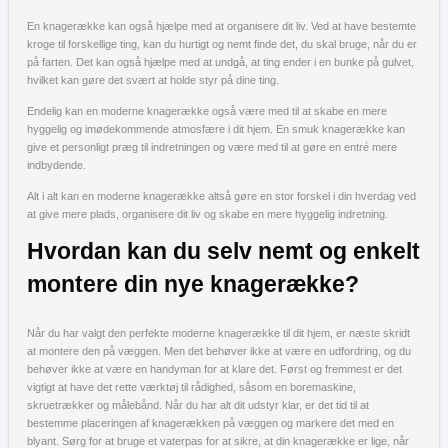
En knagerække kan også hjælpe med at organisere dit liv. Ved at have bestemte
kroge til forskellige ting, kan du hurtigt og nemt finde det, du skal bruge, når du er
på farten. Det kan også hjælpe med at undgå, at ting ender i en bunke på gulvet,
hvilket kan gøre det svært at holde styr på dine ting.
Endelig kan en moderne knagerække også være med til at skabe en mere
hyggelig og imødekommende atmosfære i dit hjem. En smuk knagerække kan
give et personligt præg til indretningen og være med til at gøre en entré mere
indbydende.
Alt i alt kan en moderne knagerække altså gøre en stor forskel i din hverdag ved
at give mere plads, organisere dit liv og skabe en mere hyggelig indretning.
Hvordan kan du selv nemt og enkelt
montere din nye knagerække?
Når du har valgt den perfekte moderne knagerække til dit hjem, er næste skridt
at montere den på væggen. Men det behøver ikke at være en udfordring, og du
behøver ikke at være en handyman for at klare det. Først og fremmest er det
vigtigt at have det rette værktøj til rådighed, såsom en boremaskine,
skruetrækker og målebånd. Når du har alt dit udstyr klar, er det tid til at
bestemme placeringen af knagerækken på væggen og markere det med en
blyant. Sørg for at bruge et vaterpas for at sikre, at din knagerække er lige, når