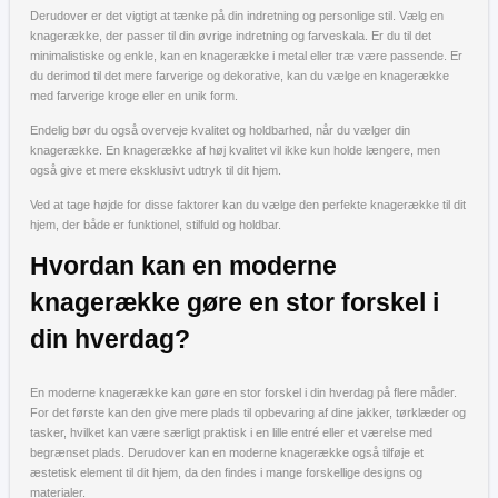
Derudover er det vigtigt at tænke på din indretning og personlige stil. Vælg en
knagerække, der passer til din øvrige indretning og farveskala. Er du til det
minimalistiske og enkle, kan en knagerække i metal eller træ være passende. Er
du derimod til det mere farverige og dekorative, kan du vælge en knagerække
med farverige kroge eller en unik form.
Endelig bør du også overveje kvalitet og holdbarhed, når du vælger din
knagerække. En knagerække af høj kvalitet vil ikke kun holde længere, men
også give et mere eksklusivt udtryk til dit hjem.
Ved at tage højde for disse faktorer kan du vælge den perfekte knagerække til dit
hjem, der både er funktionel, stilfuld og holdbar.
Hvordan kan en moderne
knagerække gøre en stor forskel i
din hverdag?
En moderne knagerække kan gøre en stor forskel i din hverdag på flere måder.
For det første kan den give mere plads til opbevaring af dine jakker, tørklæder og
tasker, hvilket kan være særligt praktisk i en lille entré eller et værelse med
begrænset plads. Derudover kan en moderne knagerække også tilføje et
æstetisk element til dit hjem, da den findes i mange forskellige designs og
materialer.