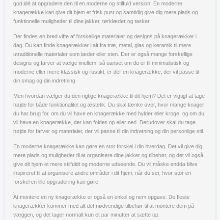
god idé at opgradere den til en moderne og stilfuld version. En moderne
knagerække kan give dit hjem et frisk pust og samtidig give dig mere plads og
funktionelle muligheder til dine jakker, tørklæder og tasker.
Der findes en bred vifte af forskellige materialer og designs på knagerækker i
dag. Du kan finde knagerækker i alt fra træ, metal, glas og keramik til mere
utraditionelle materialer som læder eller sten. Der er også mange forskellige
designs og farver at vælge imellem, så uanset om du er til minimalistisk og
moderne eller mere klassisk og rustikt, er der en knagerække, der vil passe til
din smag og din indretning.
Men hvordan vælger du den rigtige knagerække til dit hjem? Det er vigtigt at tage
højde for både funktionalitet og æstetik. Du skal tænke over, hvor mange knager
du har brug for, om du vil have en knagerække med hylder eller kroge, og om du
vil have en knagerække, der kan foldes op eller ned. Derudover skal du tage
højde for farver og materialer, der vil passe til din indretning og din personlige stil.
En moderne knagerække kan gøre en stor forskel i din hverdag. Det vil give dig
mere plads og muligheder til at organisere dine jakker og tilbehør, og det vil også
give dit hjem et mere stilfuldt og moderne udseende. Du vil måske endda blive
inspireret til at organisere andre områder i dit hjem, når du ser, hvor stor en
forskel en lille opgradering kan gøre.
At montere en ny knagerække er også en enkel og nem opgave. De fleste
knagerækker kommer med alt det nødvendige tilbehør til at montere dem på
væggen, og det tager normalt kun et par minutter at sætte op.