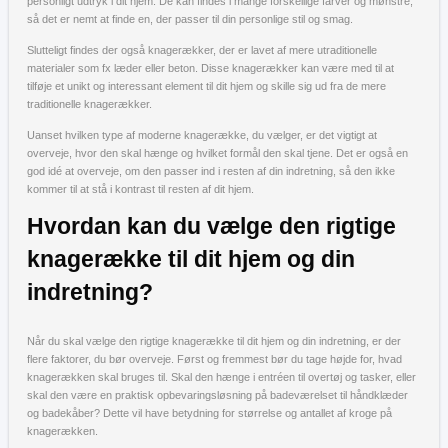
personligt udtryk i dit hjem. De kan findes i mange forskellige farver og mønstre,
så det er nemt at finde en, der passer til din personlige stil og smag.
Slutteligt findes der også knagerækker, der er lavet af mere utraditionelle
materialer som fx læder eller beton. Disse knagerækker kan være med til at
tilføje et unikt og interessant element til dit hjem og skille sig ud fra de mere
traditionelle knagerækker.
Uanset hvilken type af moderne knagerække, du vælger, er det vigtigt at
overveje, hvor den skal hænge og hvilket formål den skal tjene. Det er også en
god idé at overveje, om den passer ind i resten af din indretning, så den ikke
kommer til at stå i kontrast til resten af dit hjem.
Hvordan kan du vælge den rigtige
knagerække til dit hjem og din
indretning?
Når du skal vælge den rigtige knagerække til dit hjem og din indretning, er der
flere faktorer, du bør overveje. Først og fremmest bør du tage højde for, hvad
knagerækken skal bruges til. Skal den hænge i entréen til overtøj og tasker, eller
skal den være en praktisk opbevaringsløsning på badeværelset til håndklæder
og badekåber? Dette vil have betydning for størrelse og antallet af kroge på
knagerækken.