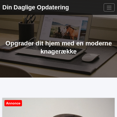
Videre
Din Daglige Opdatering
til
indhold
Opgrader dit hjem med en moderne
knagerække
Annonce