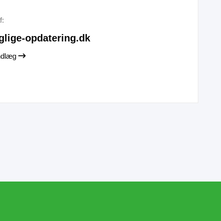
f:
glige-opdatering.dk
indlæg