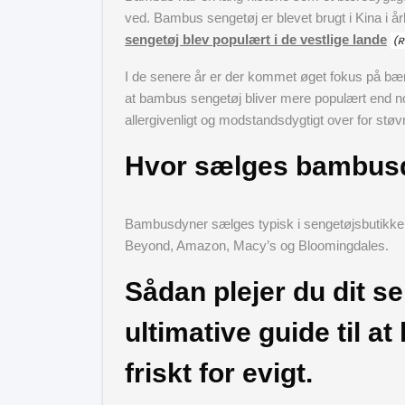
ved. Bambus sengetøj er blevet brugt i Kina i årh
sengetøj blev populært i de vestlige lande
I de senere år er der kommet øget fokus på bære
at bambus sengetøj bliver mere populært end n
allergivenligt og modstandsdygtigt over for støv
Hvor sælges bambusd
Bambusdyner sælges typisk i sengetøjsbutikker
Beyond, Amazon, Macy’s og Bloomingdales.
Sådan plejer du dit s
ultimative guide til at
friskt for evigt.