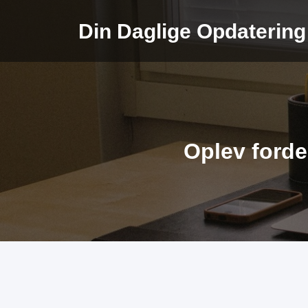
Videre
til
Din Daglige Opdatering
indhold
Oplev ford