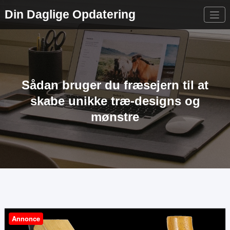
Videre
Din Daglige Opdatering
til
indhold
Sådan bruger du fræsejern til at
skabe unikke træ-designs og
mønstre
Annonce