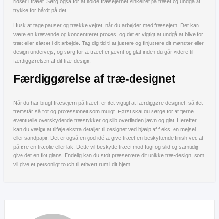
ridser i træet. Sørg også for at holde fræsejernet vinkelret på træet og undgå at
trykke for hårdt på det.
Husk at tage pauser og trække vejret, når du arbejder med fræsejern. Det kan
være en krævende og koncentreret proces, og det er vigtigt at undgå at blive for
træt eller sløset i dit arbejde. Tag dig tid til at justere og finjustere dit mønster eller
design undervejs, og sørg for at træet er jævnt og glat inden du går videre til
færdiggørelsen af dit træ-design.
Færdiggørelse af træ-designet
Når du har brugt fræsejern på træet, er det vigtigt at færdiggøre designet, så det
fremstår så flot og professionelt som muligt. Først skal du sørge for at fjerne
eventuelle overskydende træstykker og slib overfladen jævn og glat. Herefter
kan du vælge at tilføje ekstra detaljer til designet ved hjælp af f.eks. en mejsel
eller sandpapir. Det er også en god idé at give træet en beskyttende finish ved at
påføre en træolie eller lak. Dette vil beskytte træet mod fugt og slid og samtidig
give det en flot glans. Endelig kan du stolt præsentere dit unikke træ-design, som
vil give et personligt touch til ethvert rum i dit hjem.