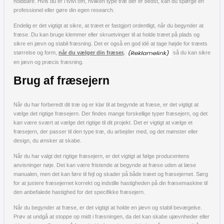
holdbare. Hvis du er i tvivl om, hvilken type træ der er bedst, kan du spørge en
professionel eller gøre din egen research.
Endelig er det vigtigt at sikre, at træet er fastgjort ordentligt, når du begynder at
fræse. Du kan bruge klemmer eller skruetvinger til at holde træet på plads og
sikre en jævn og stabil fræsning. Det er også en god idé at tage højde for træets
størrelse og form,
når du vælger din fræser,
så du kan sikre
en jævn og præcis fræsning.
Brug af fræsejern
Når du har forberedt dit træ og er klar til at begynde at fræse, er det vigtigt at
vælge det rigtige fræsejern. Der findes mange forskellige typer fræsejern, og det
kan være svært at vælge det rigtige til dit projekt. Det er vigtigt at vælge et
fræsejern, der passer til den type træ, du arbejder med, og det mønster eller
design, du ønsker at skabe.
Når du har valgt det rigtige fræsejern, er det vigtigt at følge producentens
anvisninger nøje. Det kan være fristende at begynde at fræse uden at læse
manualen, men det kan føre til fejl og skader på både træet og fræsejernet. Sørg
for at justere fræsejernet korrekt og indstille hastigheden på din fræsemaskine til
den anbefalede hastighed for det specifikke fræsejern.
Når du begynder at fræse, er det vigtigt at holde en jævn og stabil bevægelse.
Prøv at undgå at stoppe op midt i fræsningen, da det kan skabe ujævnheder eller