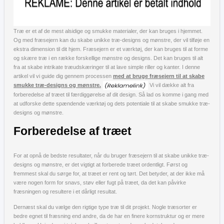
Træ er et af de mest alsidige og smukke materialer, der kan bruges i hjemmet.
Og med fræsejern kan du skabe unikke træ-designs og mønstre, der vil tilføje en
ekstra dimension til dit hjem. Fræsejern er et værktøj, der kan bruges til at forme
og skære træ i en række forskellige mønstre og designs. Det kan bruges til alt
fra at skabe intrikate træudskæringer til at lave simple riller og kanter. I denne
artikel vil vi guide dig gennem processen
med at bruge fræsejern til at skabe
smukke træ-designs og mønstre.
Vi vil dække alt fra
forberedelse af træet til færdiggørelse af dit design. Så lad os komme i gang med
at udforske dette spændende værktøj og dets potentiale til at skabe smukke træ-
designs og mønstre.
Forberedelse af træet
For at opnå de bedste resultater, når du bruger fræsejern til at skabe unikke træ-
designs og mønstre, er det vigtigt at forberede træet ordentligt. Først og
fremmest skal du sørge for, at træet er rent og tørt. Det betyder, at der ikke må
være nogen form for snavs, støv eller fugt på træet, da det kan påvirke
fræsningen og resultere i et dårligt resultat.
Dernæst skal du vælge den rigtige type træ til dit projekt. Nogle træsorter er
bedre egnet til fræsning end andre, da de har en finere kornstruktur og er mere