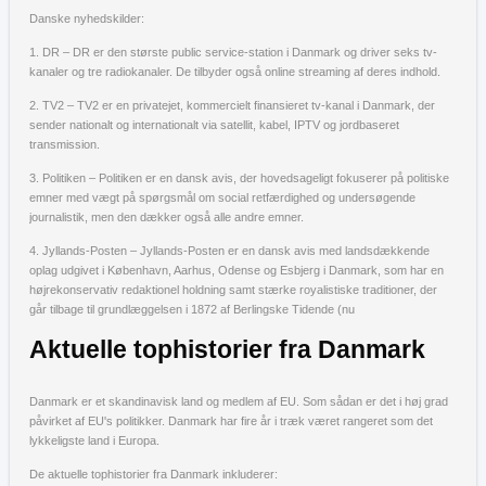
Danske nyhedskilder:
1. DR – DR er den største public service-station i Danmark og driver seks tv-
kanaler og tre radiokanaler. De tilbyder også online streaming af deres indhold.
2. TV2 – TV2 er en privatejet, kommercielt finansieret tv-kanal i Danmark, der
sender nationalt og internationalt via satellit, kabel, IPTV og jordbaseret
transmission.
3. Politiken – Politiken er en dansk avis, der hovedsageligt fokuserer på politiske
emner med vægt på spørgsmål om social retfærdighed og undersøgende
journalistik, men den dækker også alle andre emner.
4. Jyllands-Posten – Jyllands-Posten er en dansk avis med landsdækkende
oplag udgivet i København, Aarhus, Odense og Esbjerg i Danmark, som har en
højrekonservativ redaktionel holdning samt stærke royalistiske traditioner, der
går tilbage til grundlæggelsen i 1872 af Berlingske Tidende (nu
Aktuelle tophistorier fra Danmark
Danmark er et skandinavisk land og medlem af EU. Som sådan er det i høj grad
påvirket af EU's politikker. Danmark har fire år i træk været rangeret som det
lykkeligste land i Europa.
De aktuelle tophistorier fra Danmark inkluderer: