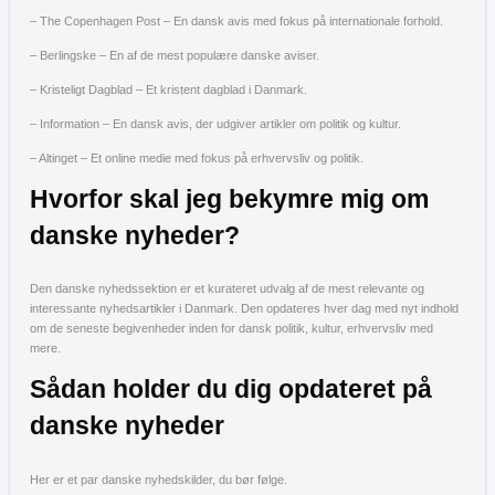
– The Copenhagen Post – En dansk avis med fokus på internationale forhold.
– Berlingske – En af de mest populære danske aviser.
– Kristeligt Dagblad – Et kristent dagblad i Danmark.
– Information – En dansk avis, der udgiver artikler om politik og kultur.
– Altinget – Et online medie med fokus på erhvervsliv og politik.
Hvorfor skal jeg bekymre mig om
danske nyheder?
Den danske nyhedssektion er et kurateret udvalg af de mest relevante og
interessante nyhedsartikler i Danmark. Den opdateres hver dag med nyt indhold
om de seneste begivenheder inden for dansk politik, kultur, erhvervsliv med
mere.
Sådan holder du dig opdateret på
danske nyheder
Her er et par danske nyhedskilder, du bør følge.