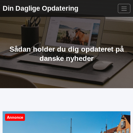
Videre
Din Daglige Opdatering
til
indhold
Sådan holder du dig opdateret på
danske nyheder
Annonce