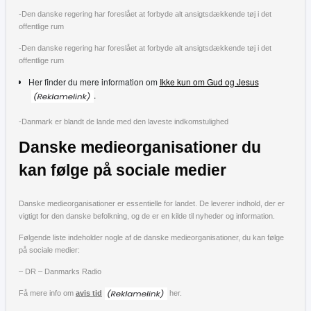
-Den danske regering har foreslået at forbyde alt ansigtsdækkende tøj i det
offentlige rum
-Den danske regering har foreslået at forbyde alt ansigtsdækkende tøj i det
offentlige rum
Her finder du mere information om
Ikke kun om Gud og Jesus
.
-Danmark er blandt de lande med den laveste indkomstulighed
Danske medieorganisationer du
kan følge på sociale medier
Danske medieorganisationer er essentielle for landet. De leverer indhold, der er
vigtigt for den danske befolkning, og de er en kilde til nyheder og information.
Følgende liste indeholder nogle af de danske medieorganisationer, du kan følge
på sociale medier:
– DR – Danmarks Radio
Få mere info om
avis tid
her.