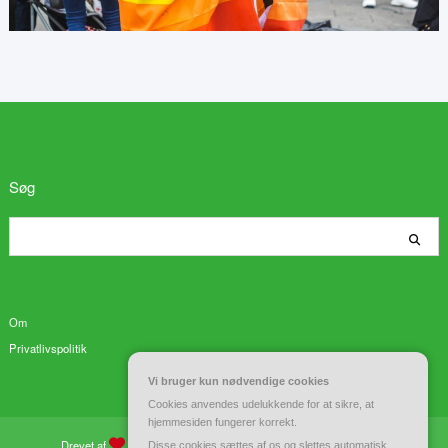
Søg
Søg
Om
Privatlivspolitik
Vi bruger kun nødvendige cookies
Cookies anvendes udelukkende for at sikre, at
hjemmesiden fungerer korrekt.
Drevet af
WordPress
| Tema:
Spiko
af
Spicethemes
Disse cookies sættes af os og slettes automatisk,