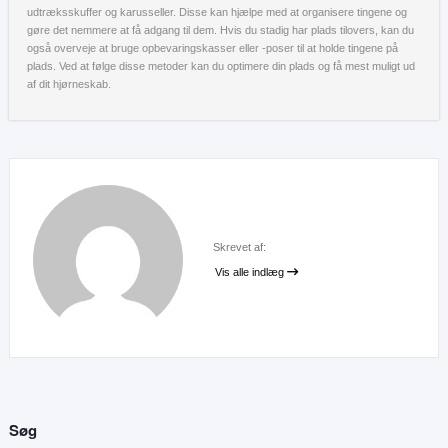
udtræksskuffer og karusseller. Disse kan hjælpe med at organisere tingene og
gøre det nemmere at få adgang til dem. Hvis du stadig har plads tilovers, kan du
også overveje at bruge opbevaringskasser eller -poser til at holde tingene på
plads. Ved at følge disse metoder kan du optimere din plads og få mest muligt ud
af dit hjørneskab.
Skrevet af:
Vis alle indlæg
Søg