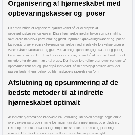
Organisering af hjørneskabet med
opbevaringskasser og -poser
En smart måde at organisere hjørneskabet på er ved hjælp af
opbevaringskasser og -poser. Disse kan hjælpe med at holde styr på småting,
som ellers kan blive gemt væk og glemt i hjørnet. Opbevaringskasser og -poser
kan også fungere som skillevægge og hjælpe med at adskille forskellige typer af
varer, såsom tallerkener og glas. Ved at bruge gennemsigtige kasser og poser,
kan man også nemt se, hvad der er inde i dem, og undgå at man skal rode rundt
og lede efter de ting, man skal bruge. Der findes forskellige størrelser og typer af
opbevaringskasser og -poser på markedet, så det er vigtigt at finde dem, der
passer bedst til ens behov og hjørneskabets størrelse og form.
Afslutning og opsummering af de
bedste metoder til at indrette
hjørneskabet optimalt
At indrette hjørneskabe kan være en udfordring, men ved at følge nogle enkle
overvejelser og bruge smarte løsninger kan du få mest muligt ud af pladsen.
Først og fremmest skal du tage højde for skabets størrelse og placering i
rummet. Herefter kan du vælge mellem smarte løsninger som hylder,