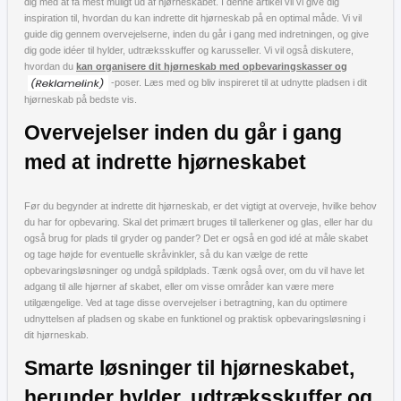
dig med at få mest muligt ud af hjørneskabet. I denne artikel vil vi give dig
inspiration til, hvordan du kan indrette dit hjørneskab på en optimal måde. Vi vil
guide dig gennem overvejelserne, inden du går i gang med indretningen, og give
dig gode idéer til hylder, udtræksskuffer og karusseller. Vi vil også diskutere,
hvordan du
kan organisere dit hjørneskab med opbevaringskasser og
-poser. Læs med og bliv inspireret til at udnytte pladsen i dit
hjørneskab på bedste vis.
Overvejelser inden du går i gang
med at indrette hjørneskabet
Før du begynder at indrette dit hjørneskab, er det vigtigt at overveje, hvilke behov
du har for opbevaring. Skal det primært bruges til tallerkener og glas, eller har du
også brug for plads til gryder og pander? Det er også en god idé at måle skabet
og tage højde for eventuelle skråvinkler, så du kan vælge de rette
opbevaringsløsninger og undgå spildplads. Tænk også over, om du vil have let
adgang til alle hjørner af skabet, eller om visse områder kan være mere
utilgængelige. Ved at tage disse overvejelser i betragtning, kan du optimere
udnyttelsen af pladsen og skabe en funktionel og praktisk opbevaringsløsning i
dit hjørneskab.
Smarte løsninger til hjørneskabet,
herunder hylder, udtræksskuffer og