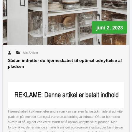
juni 2, 2023
Alle Artikler
Sådan indretter du hjørneskabet til optimal udnyttelse af
pladsen
Hjørneskabe i køkkenet eller andre rum kan være en fantastisk måde at udnytte
pladsen på, men de kan også være en udfordring at indrette. Ofte er hjørnerne
svære at nå, og det kan være svært at få optimal udnyttelse af pladsen. Men
fortvivl ikke, der er mange smarte løsninger og organiseringstips, der kan hjælpe