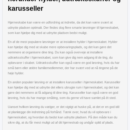
karusseller
Hjørneskabe kan være en udfordring at indrette, da det kan være svært at
udnytte pladsen optimalt. Der findes dog flere smarte løsninger til hjørneskabet,
som kan hjælpe dig med at udnytte pladsen bedst muligt.
En af de mest populære løsninger er at installere hylder i hjørneskabet. Hylder
kan hjælpe dig med at skabe mere opbevaringsplads, og det kan gøre det
nemmere at organisere dine ting. Du kan også overveje at installere
udtræksskuffer i hjørneskabet, som kan give dig nem adgang til de ting, du
opbevarer i skabet. Udtræksskuffer kan også være en god løsning, hvis du har
små børn eller ældre familiemedlemmer, der har svært ved at nå tingene på de
høje hylder.
En anden populær løsning er at installere karusseller i hjørneskabet. Karusseller
kan hjælpe dig med at udnytte det ellers ubrugte rum i hjørneskabet, og det kan
gøre det nemmere at få adgang til dine ting. Karusseller kan også være en god
løsning, hvis du har mange småting, som du gerne vil have samlet på ét sted.
Uanset hvilken løsning du vælger, er det vigtigt at huske på, at det er en god idé
at planlægge din indretning på forhånd. Tænk over, hvad du vil opbevare i
hjørneskabet, og hvordan du bedst kan udnytte pladsen. På den måde kan du
sikre dig, at du får mest muligt ud af dit hjørneskab og undgår spild af plads.