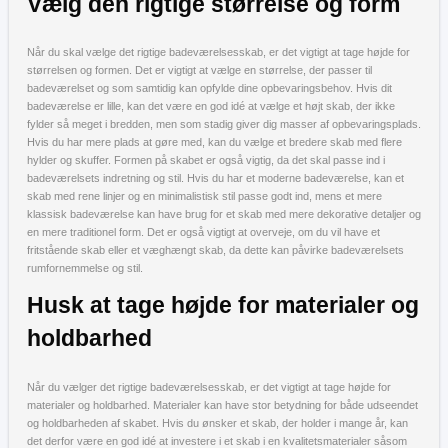
Vælg den rigtige størrelse og form
Når du skal vælge det rigtige badeværelsesskab, er det vigtigt at tage højde for
størrelsen og formen. Det er vigtigt at vælge en størrelse, der passer til
badeværelset og som samtidig kan opfylde dine opbevaringsbehov. Hvis dit
badeværelse er lille, kan det være en god idé at vælge et højt skab, der ikke
fylder så meget i bredden, men som stadig giver dig masser af opbevaringsplads.
Hvis du har mere plads at gøre med, kan du vælge et bredere skab med flere
hylder og skuffer. Formen på skabet er også vigtig, da det skal passe ind i
badeværelsets indretning og stil. Hvis du har et moderne badeværelse, kan et
skab med rene linjer og en minimalistisk stil passe godt ind, mens et mere
klassisk badeværelse kan have brug for et skab med mere dekorative detaljer og
en mere traditionel form. Det er også vigtigt at overveje, om du vil have et
fritstående skab eller et væghængt skab, da dette kan påvirke badeværelsets
rumfornemmelse og stil.
Husk at tage højde for materialer og
holdbarhed
Når du vælger det rigtige badeværelsesskab, er det vigtigt at tage højde for
materialer og holdbarhed. Materialer kan have stor betydning for både udseendet
og holdbarheden af skabet. Hvis du ønsker et skab, der holder i mange år, kan
det derfor være en god idé at investere i et skab i en kvalitetsmaterialer såsom