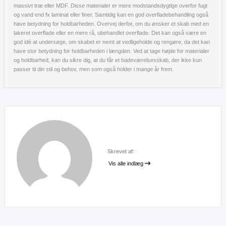
massivt træ eller MDF. Disse materialer er mere modstandsdygtige overfor fugt
og vand end fx laminat eller finer. Samtidig kan en god overfladebehandling også
have betydning for holdbarheden. Overvej derfor, om du ønsker et skab med en
lakeret overflade eller en mere rå, ubehandlet overflade. Det kan også være en
god idé at undersøge, om skabet er nemt at vedligeholde og rengøre, da det kan
have stor betydning for holdbarheden i længden. Ved at tage højde for materialer
og holdbarhed, kan du sikre dig, at du får et badeværelsesskab, der ikke kun
passer til din stil og behov, men som også holder i mange år frem.
Skrevet af:
Vis alle indlæg