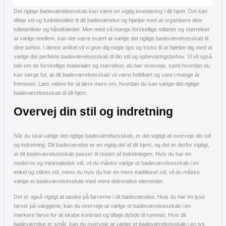
Det rigtige badeværelsesskab kan være en vigtig investering i dit hjem. Det kan
tilføje stil og funktionalitet til dit badeværelse og hjælpe med at organisere dine
toiletartikler og håndklæder. Men med så mange forskellige stilarter og størrelser
at vælge imellem, kan det være svært at vælge det rigtige badeværelsesskab til
dine behov. I denne artikel vil vi give dig nogle tips og tricks til at hjælpe dig med at
vælge det perfekte badeværelsesskab til din stil og opbevaringsbehov. Vi vil også
tale om de forskellige materialer og størrelser, du bør overveje, samt hvordan du
kan sørge for, at dit badeværelsesskab vil være holdbart og vare i mange år
fremover. Læs videre for at lære mere om, hvordan du kan vælge det rigtige
badeværelsesskab til dit hjem.
Overvej din stil og indretning
Når du skal vælge det rigtige badeværelsesskab, er det vigtigt at overveje din stil
og indretning. Dit badeværelse er en vigtig del af dit hjem, og det er derfor vigtigt,
at dit badeværelsesskab passer til resten af indretningen. Hvis du har en
moderne og minimalistisk stil, vil du måske vælge et badeværelsesskab i en
enkel og stilren stil, mens du hvis du har en mere traditionel stil, vil du måske
vælge et badeværelsesskab med mere dekorative elementer.
Det er også vigtigt at tænke på farverne i dit badeværelse. Hvis du har en lyse
farver på væggene, kan du overveje at vælge et badeværelsesskab i en
mørkere farve for at skabe kontrast og tilføje dybde til rummet. Hvis dit
badeværelse er småt, kan du overveje at vælge et badeværelsesskab i en lys