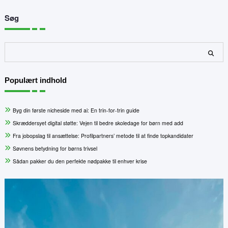
Søg
Søg
Populært indhold
Byg din første nicheside med ai: En trin-for-trin guide
Skræddersyet digital støtte: Vejen til bedre skoledage for børn med add
Fra jobopslag til ansættelse: Profilpartners’ metode til at finde topkandidater
Søvnens betydning for børns trivsel
Sådan pakker du den perfekte nødpakke til enhver krise