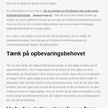
farve for at skabe en illusion af mere plads.
En anden faktor at overveje er,
om du ønsker et fritstående eller indbygget
badeværelsesskab.
Hvis du har et stort badeværelse og
ønsker en mere traditionel stil, kan du overveje et fritstående badeværelsesskab,
mens du hvis du har et mindre badeværelse, kan du overveje et indbygget
badeværelsesskab for at spare plads.
Kort sagt er det vigtigt at overveje din stil og indretning, når du vælger dit
badeværelsesskab. Det skal passe til resten af rummet og skabe en
sammenhængende følelse i dit badeværelse.
Tænk på opbevaringsbehovet
Når du skal vælge det rigtige badeværelsesskab, er det vigtigt at tænke på dit
opbevaringsbehov. Hvor meget plads har du behov for til at opbevare dine
toiletartikler og håndklæder? Skal skabet have skuffer, låger eller en kombination
af begge? Det er også vigtigt at overveje, om skabet skal have åbne hylder til
dekoration eller lukkede skabe til mere privat opbevaring. Hvis du har børn eller
kæledyr, kan det også være en god ide at overveje en lås på skabet for at sikre
farlige produkter er utilgængelige. Hvis du tænker på dit opbevaringsbehov, vil du
kunne vælge et badeværelsesskab, der opfylder dine behov og samtidig passer
ind i din stil og indretning.