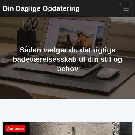
Videre
Din Daglige Opdatering
til
indhold
Sådan vælger du det rigtige
badeværelsesskab til din stil og
behov
Annonce